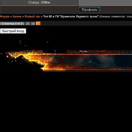
Статус:
Offline
Форум
»
Архив
»
Ратный зал
»
Топ 80 в ГИ "Хранители Ледяного трона"
(Никаких комментов, тольк
2
Страница
2
из
2
«
1