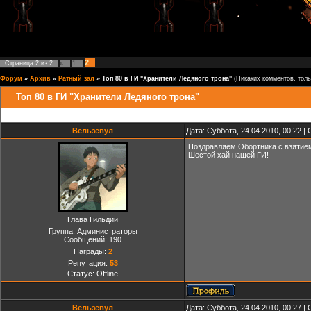
2
Страница
2
из
2
«
1
Форум
»
Архив
»
Ратный зал
»
Топ 80 в ГИ "Хранители Ледяного трона"
(Никаких комментов, тольк
Топ 80 в ГИ "Хранители Ледяного трона"
Вельзевул
Дата: Суббота, 24.04.2010, 00:22 
Поздравляем Обортника с взятием
Шестой хай нашей ГИ!
Глава Гильдии
Группа: Администраторы
Сообщений:
190
Награды:
2
Репутация:
53
Статус:
Offline
Вельзевул
Дата: Суббота, 24.04.2010, 00:27 