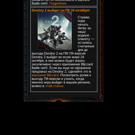
Battle.net®.
Подробнее
.
Destiny 2 выйдет на ПК 24 октября!
Стражи,
пора
начать
битву за
нашу
родную
планету —
остались
считанные
дни до
выхода Destiny 2 на ПК! ПК-версия
Destiny 2 выйдет во всем мире 24
октября, в нее можно будет играть
эксклюзивно через приложение Blizzard
Battle.net®. Если вы еще не оформили
предзаказ на Destiny 2, сделайте это в
магазине Blizzard
. Посмотреть ролик к
выходу ПК-версии и узнать, когда
именно игра выйдет в вашем регионе,
можно в
этой статье
.