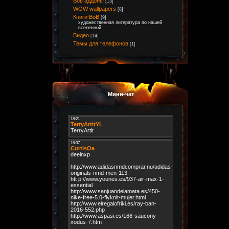
Вов аддоны
[13]
WOW wallpapers
[8]
Книги ВоВ
[9]
художественная литература по нашей
вселенной
Видео
[14]
Темы для телефонов
[1]
Мини-чат