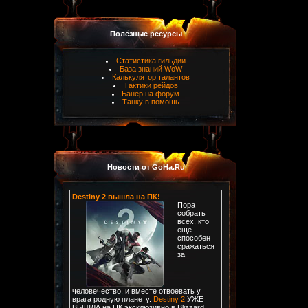
Полезные ресурсы
Статистика гильдии
База знаний WoW
Калькулятор талантов
Тактики рейдов
Банер на форум
Танку в помошь
Новости от GoHa.Ru
Destiny 2 вышла на ПК!
Пора
собрать
всех, кто
еще
способен
сражаться
за
человечество, и вместе отвоевать у
врага родную планету.
Destiny 2
УЖЕ
ВЫШЛА на ПК эксклюзивно в Blizzard