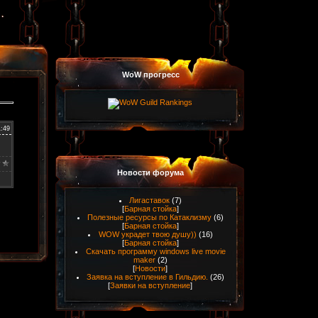
WoW прогресс
1:49
Новости форума
Лигаставок
(7)
[
Барная стойка
]
Полезные ресурсы по Катаклизму
(6)
[
Барная стойка
]
WOW украдет твою душу))
(16)
[
Барная стойка
]
Скачать программу windows live movie
maker
(2)
[
Новости
]
Заявка на вступление в Гильдию.
(26)
[
Заявки на вступление
]