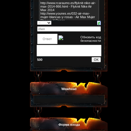
500
Wowhead
Форма входа