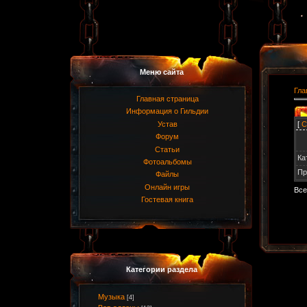
Меню сайта
Гла
Главная страница
Информация о Гильдии
[
С
Устав
Форум
Статьи
Ка
Фотоальбомы
Пр
Файлы
Онлайн игры
Все
Гостевая книга
Категории раздела
Музыка
[4]