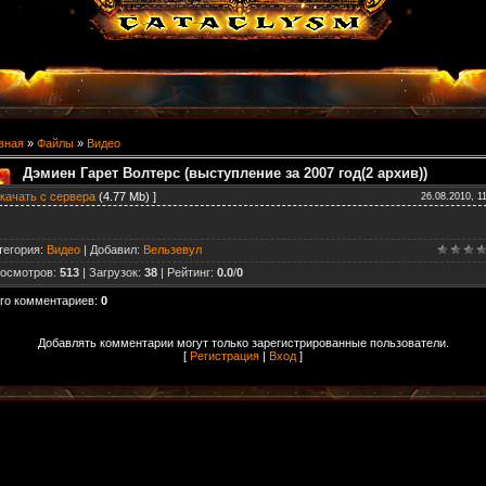
вная
»
Файлы
»
Видео
Дэмиен Гарет Волтерс (выступление за 2007 год(2 архив))
качать с сервера
(4.77 Mb) ]
26.08.2010, 1
тегория
:
Видео
|
Добавил
:
Вельзевул
осмотров
:
513
|
Загрузок
:
38
|
Рейтинг
:
0.0
/
0
го комментариев
:
0
Добавлять комментарии могут только зарегистрированные пользователи.
[
Регистрация
|
Вход
]