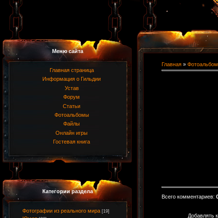
Меню сайта
Главная
»
Фотоальбом
Главная страница
Информация о Гильдии
Устав
Форум
Статьи
Фотоальбомы
Файлы
Онлайн игры
Гостевая книга
Категории раздела
Всего комментариев
:
Фотографии из реального мира
[19]
Добавлять к