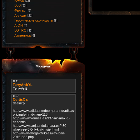
Юмор
[22]
ВоВ
[53]
Фан арт
[2]
Аллоды
[21]
Героические скриншоты
[8]
AION
[4]
LOTRO
[43]
Атлантика
[9]
Мини-чат