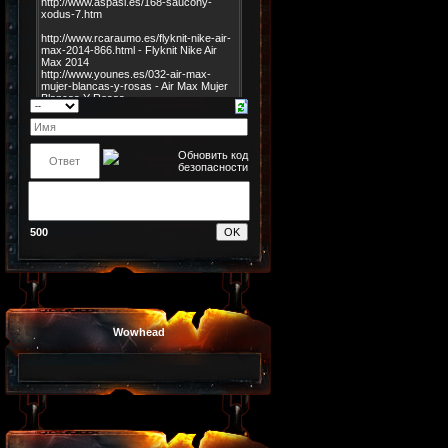
500
Wowhead