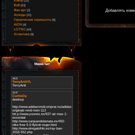
Юмор
[22]
ВоВ
[53]
Добавлять комм
Фан арт
[2]
Аллоды
[21]
Героические скриншоты
[8]
AION
[4]
LOTRO
[43]
Атлантика
[9]
Мини-чат