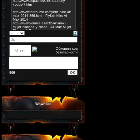
500
Wowhead