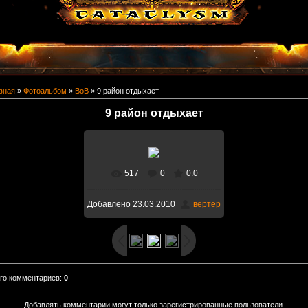
вная
»
Фотоальбом
»
ВоВ
» 9 район отдыхает
9 район отдыхает
517
0
0.0
В реальном размере
Добавлено
23.03.2010
вертер
1600x900
/ 125.8Kb
го комментариев
:
0
Добавлять комментарии могут только зарегистрированные пользователи.