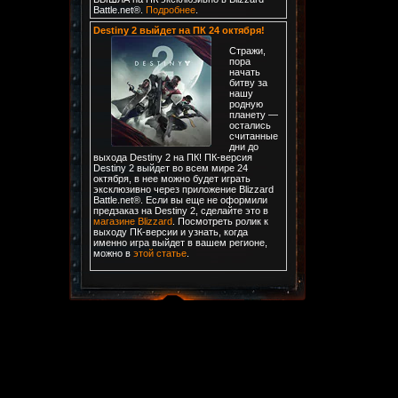
Battle.net®.
Подробнее
.
Destiny 2 выйдет на ПК 24 октября!
Стражи,
пора
начать
битву за
нашу
родную
планету —
остались
считанные
дни до
выхода Destiny 2 на ПК! ПК-версия
Destiny 2 выйдет во всем мире 24
октября, в нее можно будет играть
эксклюзивно через приложение Blizzard
Battle.net®. Если вы еще не оформили
предзаказ на Destiny 2, сделайте это в
магазине Blizzard
. Посмотреть ролик к
выходу ПК-версии и узнать, когда
именно игра выйдет в вашем регионе,
можно в
этой статье
.