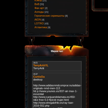
Юмор
[22]
ВоВ
[53]
Фан арт
[2]
Аллоды
[21]
Героические скриншоты
[8]
AION
[4]
LOTRO
[43]
Атлантика
[9]
Мини-чат