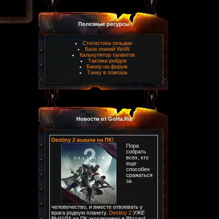
Полезные ресурсы
Статистика гильдии
База знаний WoW
Калькулятор талантов
Тактики рейдов
Банер на форум
Танку в помошь
Новости от GoHa.Ru
Destiny 2 вышла на ПК!
Пора
собрать
всех, кто
еще
способен
сражаться
за
человечество, и вместе отвоевать у
врага родную планету.
Destiny 2
УЖЕ
ВЫШЛА на ПК эксклюзивно в Blizzard