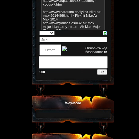
500
Wowhead