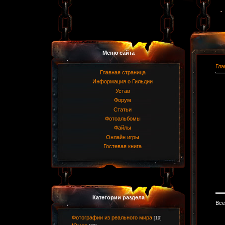
Меню сайта
Гла
Главная страница
Информация о Гильдии
Устав
Форум
Статьи
Фотоальбомы
Файлы
Онлайн игры
Гостевая книга
Категории раздела
Все
Фотографии из реального мира
[19]