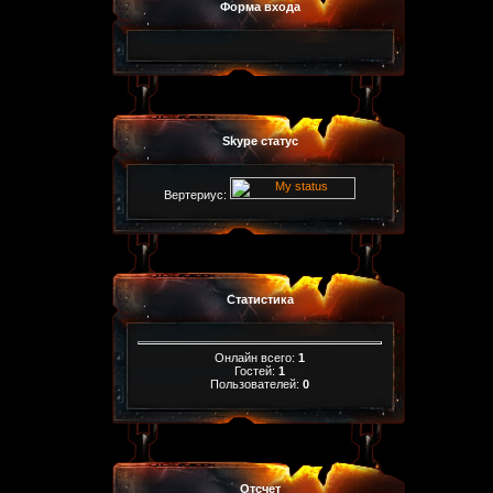
Форма входа
Skype статус
Вертериус:
Статистика
Онлайн всего:
1
Гостей:
1
Пользователей:
0
Отсчет