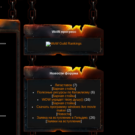
WoW прогресс
Новости форума
Лигаставок
(7)
[
Барная стойка
]
Полезные ресурсы по Катаклизму
(6)
[
Барная стойка
]
WOW украдет твою душу))
(16)
[
Барная стойка
]
Скачать программу windows live movie
maker
(2)
[
Новости
]
Заявка на вступление в Гильдию.
(26)
[
Заявки на вступление
]