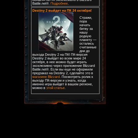
Battle.net®.
Подробнее
.
Destiny 2 выйдет на ПК 24 октября!
Стражи,
пора
начать
битву за
нашу
родную
планету —
остались
считанные
дни до
выхода Destiny 2 на ПК! ПК-версия
Destiny 2 выйдет во всем мире 24
октября, в нее можно будет играть
эксклюзивно через приложение Blizzard
Battle.net®. Если вы еще не оформили
предзаказ на Destiny 2, сделайте это в
магазине Blizzard
. Посмотреть ролик к
выходу ПК-версии и узнать, когда
именно игра выйдет в вашем регионе,
можно в
этой статье
.