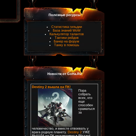
Полезные ресурсы
Статистика гильдии
База знаний WoW
Калькулятор талантов
Тактики рейдов
Банер на форум
Танку в помошь
Новости от GoHa.Ru
Destiny 2 вышла на ПК!
Пора
собрать
всех, кто
еще
способен
сражаться
за
человечество, и вместе отвоевать у
врага родную планету.
Destiny 2
УЖЕ
ВЫШЛА на ПК эксклюзивно в Blizzard