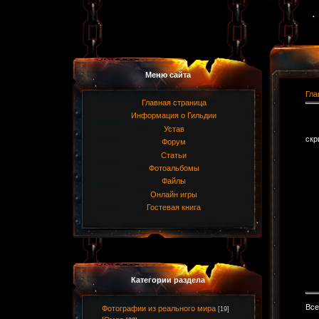
Меню сайта
Гла
Главная страница
Информация о Гильдии
Устав
скр
Форум
Статьи
Фотоальбомы
Файлы
Онлайн игры
Гостевая книга
Категории раздела
Все
Фотографии из реального мира
[19]