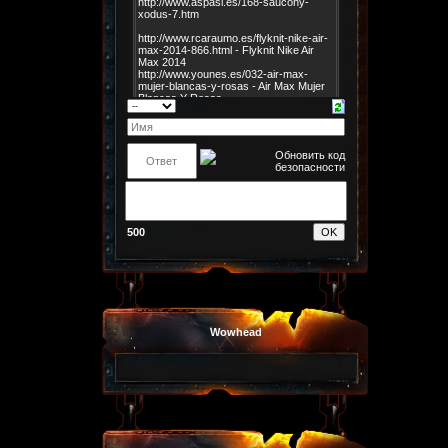
500
Wowhead