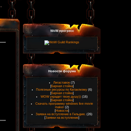
WoW прогресс
Новости форума
Лигаставок
(7)
[
Барная стойка
]
Полезные ресурсы по Катаклизму
(6)
[
Барная стойка
]
WOW украдет твою душу))
(16)
[
Барная стойка
]
Скачать программу windows live movie
maker
(2)
[
Новости
]
Заявка на вступление в Гильдию.
(26)
[
Заявки на вступление
]