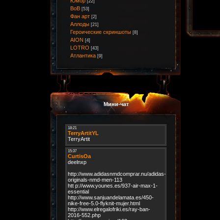
Юмор
[22]
ВоВ
[53]
Фан арт
[2]
Аллоды
[21]
Героические скриншоты
[8]
AION
[4]
LOTRO
[43]
Атлантика
[9]
Мини-чат