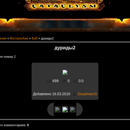
вная
»
Фотоальбом
»
ВоВ
» дуриды2
дуриды2
ин номер 2
699
0
0.0
В реальном размере
1440x900
/
Добавлено
16.03.2010
DeadmaroS
424.8Kb
го комментариев
:
0