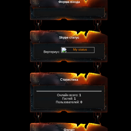
Форма входа
Skype статус
Вертериус:
Статистика
Онлайн всего:
1
Гостей:
1
Пользователей:
0
Отсчет