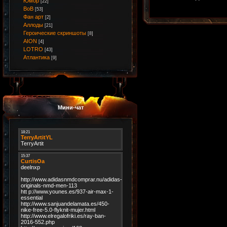
Юмор
[22]
ВоВ
[53]
Фан арт
[2]
Аллоды
[21]
Героические скриншоты
[8]
AION
[4]
LOTRO
[43]
Атлантика
[9]
Мини-чат