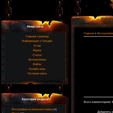
Меню сайта
Главная
»
Фотоальбом
Главная страница
Информация о Гильдии
Устав
Форум
Статьи
Фотоальбомы
Файлы
Онлайн игры
Гостевая книга
Категории раздела
Всего комментариев
:
Фотографии из реального мира
[19]
Добавлять к