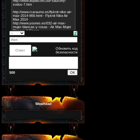
500
Wowhead