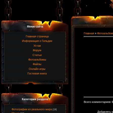
Меню сайта
Главная
»
Фотоальбом
Главная страница
Информация о Гильдии
Устав
Форум
Статьи
Фотоальбомы
Файлы
Онлайн игры
Гостевая книга
Категории раздела
Всего комментариев
:
Фотографии из реального мира
[19]
Добавлять к