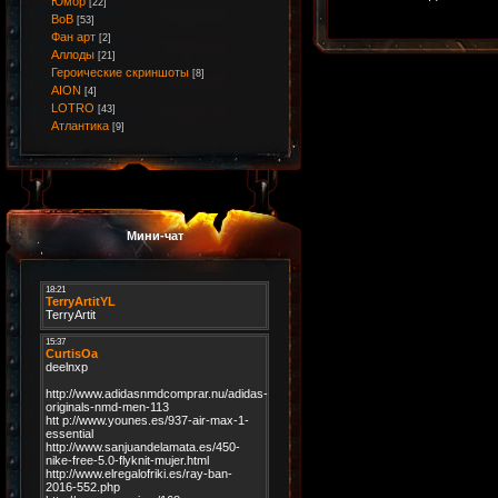
Юмор
[22]
ВоВ
[53]
Фан арт
[2]
Аллоды
[21]
Героические скриншоты
[8]
AION
[4]
LOTRO
[43]
Атлантика
[9]
Мини-чат