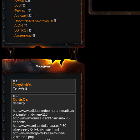
Юмор
[22]
ВоВ
[53]
Фан арт
[2]
Аллоды
[21]
Героические скриншоты
[8]
AION
[4]
LOTRO
[43]
Атлантика
[9]
Мини-чат