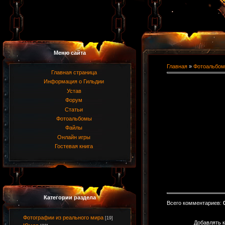
Меню сайта
Главная
»
Фотоальбом
Главная страница
Информация о Гильдии
Устав
Форум
Статьи
Фотоальбомы
Файлы
Онлайн игры
Гостевая книга
Категории раздела
Всего комментариев
:
Фотографии из реального мира
[19]
Добавлять к