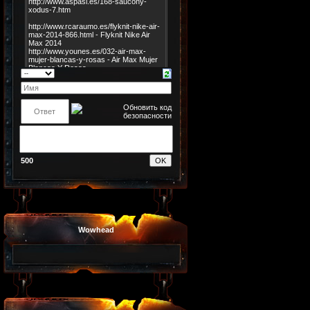
500
Wowhead