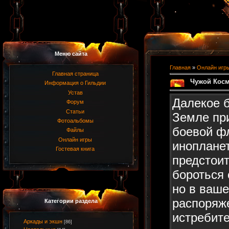
Меню сайта
Главная
»
Онлайн игр
Главная страница
Чужой Косм
Информация о Гильдии
Устав
Далекое б
Форум
Статьи
Земле пр
Фотоальбомы
боевой ф
Файлы
Онлайн игры
иноплане
Гостевая книга
предстоит
бороться 
но в ваш
распоряж
Категории раздела
истребите
Аркады и экшн
[86]