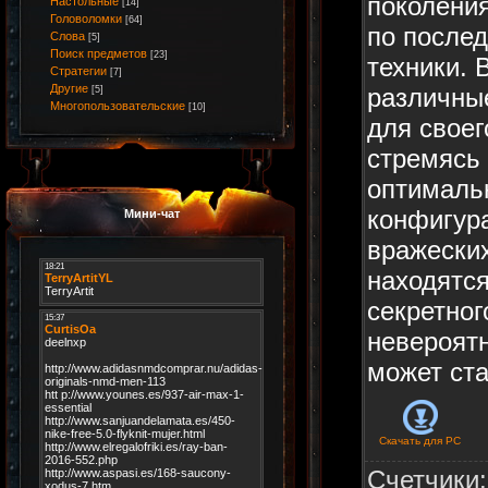
поколени
Настольные
[14]
Головоломки
[64]
по после
Слова
[5]
Поиск предметов
[23]
техники. 
Стратегии
[7]
Другие
различны
[5]
Многопользовательские
[10]
для своег
стремясь
оптималь
конфигур
Мини-чат
вражеских
находятся
секретног
невероятн
может ст
Скачать для
PC
Счетчики