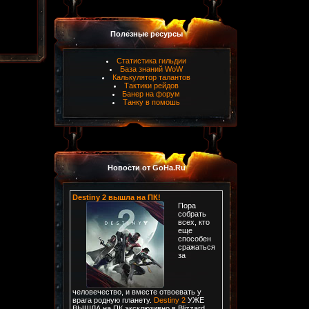
Полезные ресурсы
Статистика гильдии
База знаний WoW
Калькулятор талантов
Тактики рейдов
Банер на форум
Танку в помошь
Новости от GoHa.Ru
Destiny 2 вышла на ПК!
Пора
собрать
всех, кто
еще
способен
сражаться
за
человечество, и вместе отвоевать у
врага родную планету.
Destiny 2
УЖЕ
ВЫШЛА на ПК эксклюзивно в Blizzard