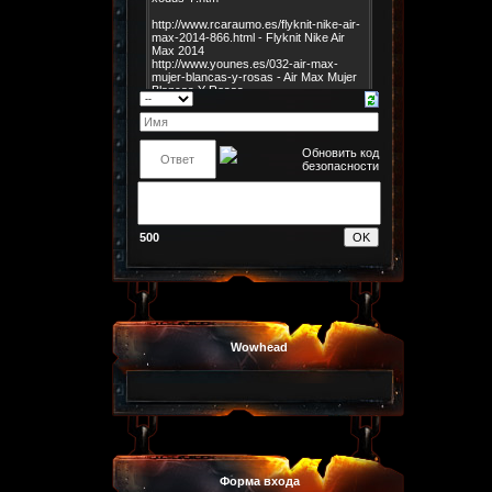
500
Wowhead
Форма входа