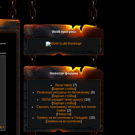
WoW прогресс
Новости форума
Лигаставок
(7)
[
Барная стойка
]
Полезные ресурсы по Катаклизму
(6)
[
Барная стойка
]
WOW украдет твою душу))
(16)
[
Барная стойка
]
Скачать программу windows live movie
maker
(2)
[
Новости
]
Заявка на вступление в Гильдию.
(26)
[
Заявки на вступление
]
д »