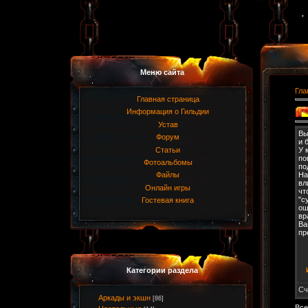
Меню сайта
Гла
Главная страница
Информация о Гильдии
Устав
Вы
Форум
и 
Статьи
У 
по
Фотоальбомы
по
На
Файлы
вл
Онлайн игры
чт
"с
Гостевая книга
ош
вр
Ва
пр
Категории раздела
Сч
Аркады и экшн
[86]
Все