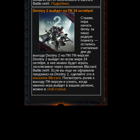
Battle.net®.
Подробнее
.
Destiny 2 выйдет на ПК 24 октября!
Стражи,
пора
начать
битву за
нашу
родную
планету —
остались
считанные
дни до
выхода Destiny 2 на ПК! ПК-версия
Destiny 2 выйдет во всем мире 24
октября, в нее можно будет играть
эксклюзивно через приложение Blizzard
Battle.net®. Если вы еще не оформили
предзаказ на Destiny 2, сделайте это в
магазине Blizzard
. Посмотреть ролик к
выходу ПК-версии и узнать, когда
именно игра выйдет в вашем регионе,
можно в
этой статье
.