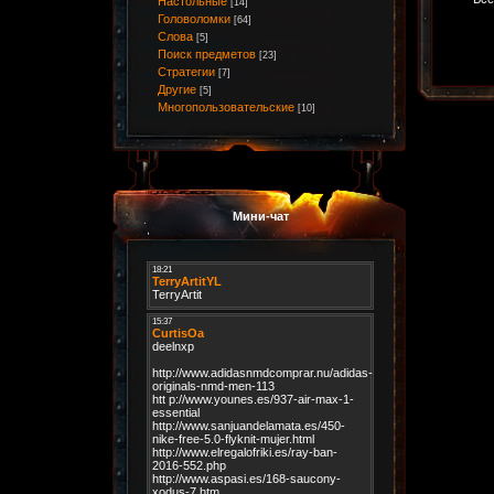
Настольные
[14]
Головоломки
[64]
Слова
[5]
Поиск предметов
[23]
Стратегии
[7]
Другие
[5]
Многопользовательские
[10]
Мини-чат