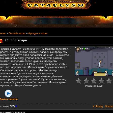
вная
»
Онлайн игры
»
Аркады и экшн
Clinic Escape
 должны убежать из психушки. Вы можете поднимать
бросать в сотрудников клиники различные предметы.
каждого предмета своя поражающая сила. Вы можете
вышать вашу силу, убивая врагов и, тем самым,
днимать и бросать более крупные предметы.
жимайте клавиши ВВЕРХ и ВНИЗ при броске чтобы
иять на направление. Используйте "сумасшествие",
обы прорваться через врагов. Имейте ввиду
умасшествие" делает вас неуязвимыми и
еломляет врагов, однако вы не можете убивать
агов в режиме "сумасшествия". Будьте осторожны,
ш резерв "сумасшествия" ограничен. Используйте
едметы, чтобы разбивать двери.
Рейтинг
:
0.0
/
0
Играть онлайн
етчики
:
335
/
8
« Назад
|
Впере
го комментариев
:
0