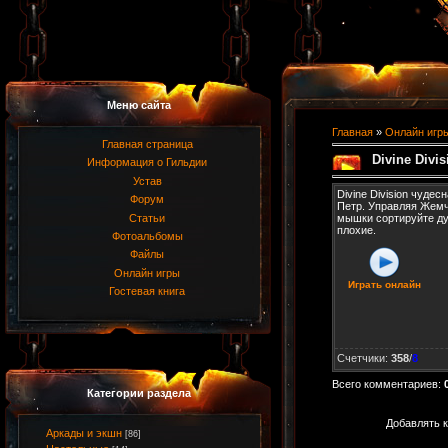
Меню сайта
Главная
»
Онлайн игр
Главная страница
Divine Divis
Информация о Гильдии
Устав
Divine Division чудес
Форум
Петр. Управляя Жем
Статьи
мышки сортируйте ду
плохие.
Фотоальбомы
Файлы
Онлайн игры
Играть онлайн
Гостевая книга
Счетчики
:
358
/
8
Всего комментариев
:
Категории раздела
Добавлять к
Аркады и экшн
[86]