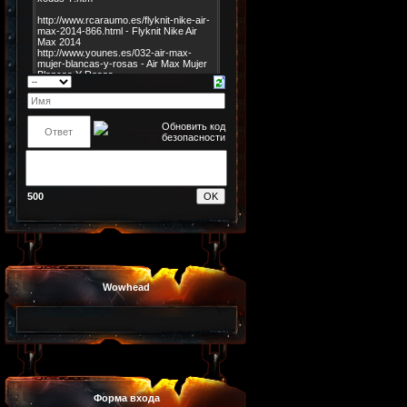
500
Wowhead
Форма входа