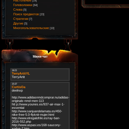
Настольные
[14]
Головоломки
[64]
Слова
[5]
Поиск предметов
[23]
Стратегии
[7]
Другие
[5]
Многопользовательские
[10]
Мини-чат