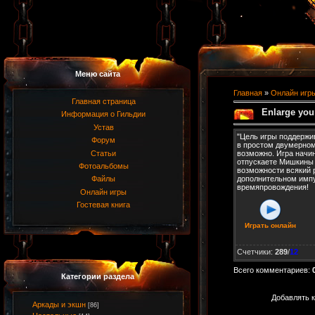
Меню сайта
Главная
»
Онлайн игр
Главная страница
Enlarge your
Информация о Гильдии
Устав
"Цель игры поддержи
Форум
в простом двумерном 
Статьи
возможно. Игра начин
отпускаете Мишкины 
Фотоальбомы
возможности всякий 
дополнительном импу
Файлы
времяпровождения!
Онлайн игры
Гостевая книга
Играть онлайн
Счетчики
:
289
/
12
Всего комментариев
:
Категории раздела
Добавлять к
Аркады и экшн
[86]