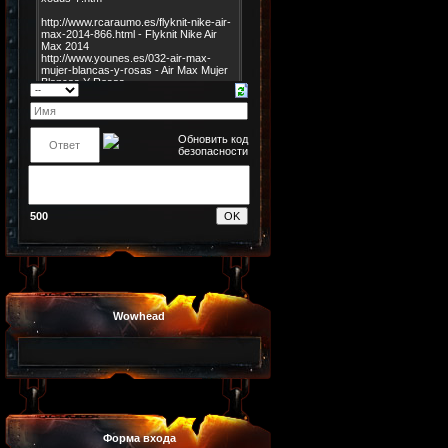
500
Wowhead
Форма входа