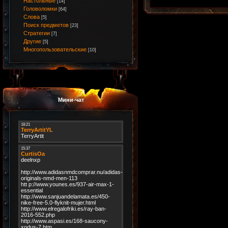
Настольные
[14]
Головоломки
[64]
Слова
[5]
Поиск предметов
[23]
Стратегии
[7]
Другие
[5]
Многопользовательские
[10]
Мини-чат