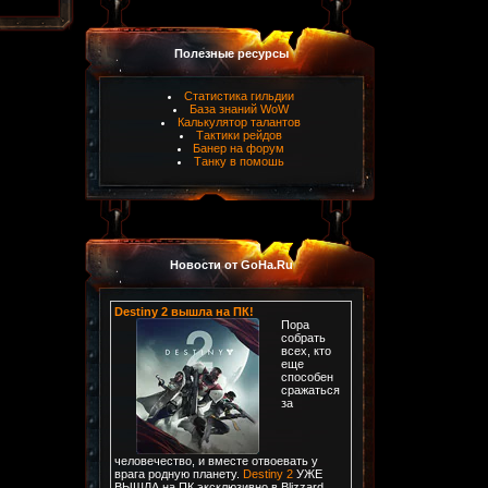
Полезные ресурсы
Статистика гильдии
База знаний WoW
Калькулятор талантов
Тактики рейдов
Банер на форум
Танку в помошь
Новости от GoHa.Ru
Destiny 2 вышла на ПК!
Пора
собрать
всех, кто
еще
способен
сражаться
за
человечество, и вместе отвоевать у
врага родную планету.
Destiny 2
УЖЕ
ВЫШЛА на ПК эксклюзивно в Blizzard