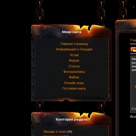
Меню сайта
Гла
Главная страница
Информация о Гильдии
Устав
Ми
Форум
ра
Статьи
ма
мя
Фотоальбомы
Файлы
Онлайн игры
Гостевая книга
Сч
Все
Категории раздела
Аркады и экшн
[86]