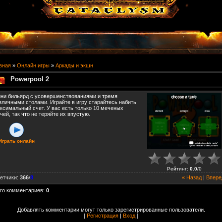
вная
»
Онлайн игры
»
Аркады и экшн
Powerpool 2
ни бильярд с усовершенствованиями и тремя
зличными столами. Играйте в игру старайтесь набить
ксимальный счет. У вас есть только 10 меченых
чей, так что не теряйте их впустую.
Играть онлайн
Рейтинг
:
0.0
/
0
етчики
:
366
/
8
« Назад
|
Впере
го комментариев
:
0
Добавлять комментарии могут только зарегистрированные пользователи.
[
Регистрация
|
Вход
]