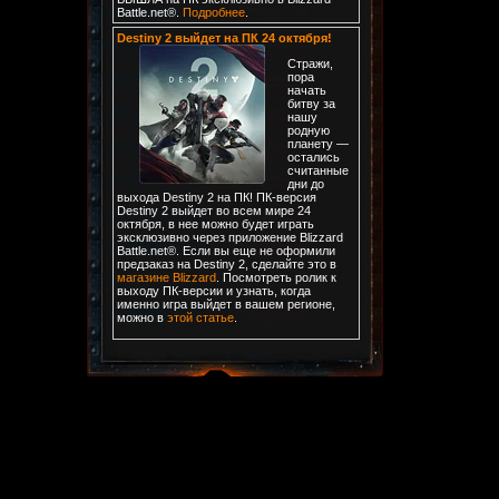
Battle.net®.
Подробнее
.
Destiny 2 выйдет на ПК 24 октября!
Стражи,
пора
начать
битву за
нашу
родную
планету —
остались
считанные
дни до
выхода Destiny 2 на ПК! ПК-версия
Destiny 2 выйдет во всем мире 24
октября, в нее можно будет играть
эксклюзивно через приложение Blizzard
Battle.net®. Если вы еще не оформили
предзаказ на Destiny 2, сделайте это в
магазине Blizzard
. Посмотреть ролик к
выходу ПК-версии и узнать, когда
именно игра выйдет в вашем регионе,
можно в
этой статье
.