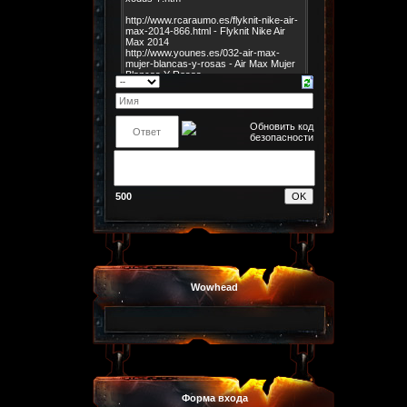
500
Wowhead
Форма входа