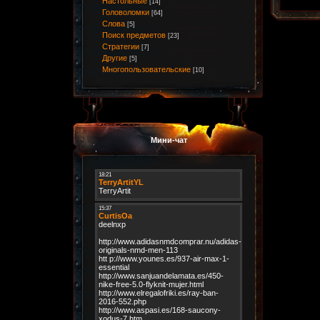
Настольные
[14]
Головоломки
[64]
Слова
[5]
Поиск предметов
[23]
Стратегии
[7]
Другие
[5]
Многопользовательские
[10]
Мини-чат