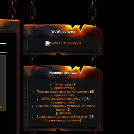
WoW прогресс
Новости форума
Лигаставок
(7)
[
Барная стойка
]
Полезные ресурсы по Катаклизму
(6)
[
Барная стойка
]
WOW украдет твою душу))
(16)
[
Барная стойка
]
Скачать программу windows live movie
д »
maker
(2)
[
Новости
]
Заявка на вступление в Гильдию.
(26)
[
Заявки на вступление
]