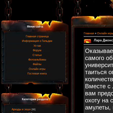
Меню сайта
Главная
»
Онлайн игр
Главная страница
Лара Джонс
Информация о Гильдии
Устав
Оказывает
Форум
Статьи
самого о
Фотоальбомы
универси
Файлы
Онлайн игры
таиться о
Гостевая книга
количеств
Вместе с
вам предс
охоту на 
Категории раздела
амулеты, 
Аркады и экшн
[86]