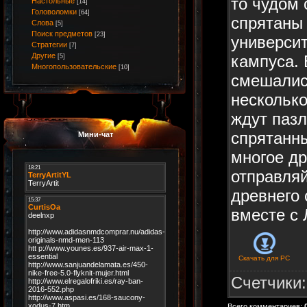
то чудом 
Настольные
[14]
Головоломки
[64]
спрятаны 
Слова
[5]
Поиск предметов
[23]
университ
Стратегии
[7]
Другие
кампуса. 
[5]
Многопользовательские
[10]
смешалис
несколько
ждут пазл
спрятанн
Мини-чат
многое др
отправляй
древнего
вместе с 
Скачать для
PC
Счетчики
Всего комментариев
: