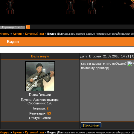
1
Страница
1
из
1
Форум
»
Архив
»
Кутежный зал
»
Видео
(Выкладываем всякие разные интересные онлайн ролики :))
Видео
Вельзевул
Дата: Вторник, 21.09.2010, 14:21 
как вы думаете, кто победил?
помоему принтер)
Глава Гильдии
Группа: Администраторы
Сообщений:
190
Награды:
2
Репутация:
53
Статус:
Offline
Форум
»
Архив
»
Кутежный зал
»
Видео
(Выкладываем всякие разные интересные онлайн ролики :))