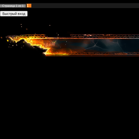
1
Страница
1
из
1