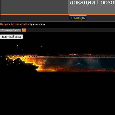
локации Грозо
Форум
»
Архив
»
ВоВ
»
Травничетво
1
Страница
1
из
1