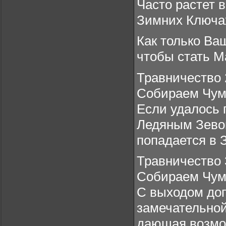
Часто растет в
Зимних Ключах
Как только Ва
чтобы стать М
Травничество 
Собираем Чум
Если удалось 
Ледяным Зевом
попадается в 
Травничество 3
Собираем Чумо
С выходом доп
замечательной
дающая возмож