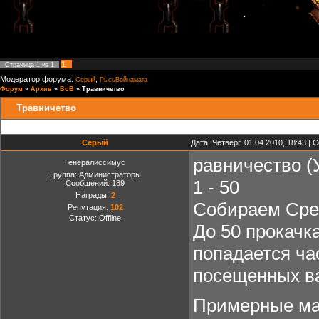
1
Страница
1
из
1
Модератор форума:
,
Серый
РысьВойнамага
Форум
»
Архив
»
ВоВ
»
Травничетво
Травничетво
Серый
Дата: Четверг, 01.04.2010, 18:43 |
равничество (
Генералиссимус
Группа: Администраторы
1 - 50
Сообщений:
189
Награды:
2
Собираем Сре
Репутация:
102
Статус:
Offline
До 50 прокачк
попадается ча
посещенных ва
Примерные ма