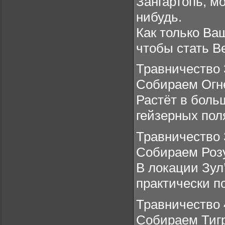
Зангартопь, м
нибудь.
Как только Ва
чтобы стать В
Травничество 
Собираем Огн
Растёт в боль
гейзерных пол
Травничество 
Собираем Роз
В локации Зул
практически п
Травничество 
Собираем Тиг