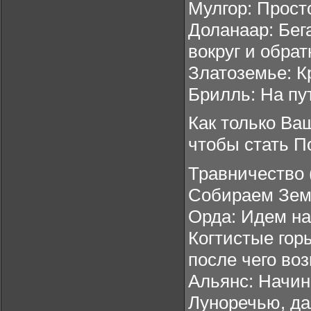
Мулгор: Прост
Доланаар: Бега
вокруг и обрат
Златоземье: К
Брилль: На пут
Как только Ва
чтобы стать П
Травничество 
Собираем Земл
Орда: Идем на
Когтистые горы
после чего во
Альянс: Начин
Луноречью, да