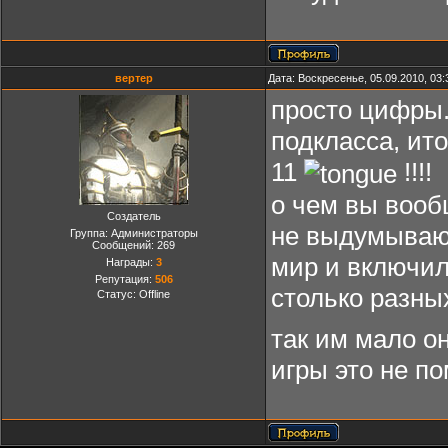
вертер
Дата: Воскресенье, 05.09.2010, 03
просто цифры.
подкласса, ито
11
!!!!
о чем вы вооб
Создатель
не выдумываю
Группа: Администраторы
Сообщений:
269
мир и включил
Награды:
3
Репутация:
506
столько разных
Статус:
Offline
так им мало о
игры это не по