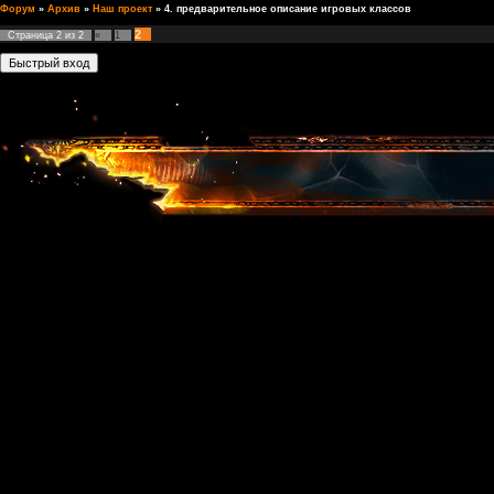
Форум
»
Архив
»
Наш проект
»
4. предварительное описание игровых классов
2
Страница
2
из
2
«
1