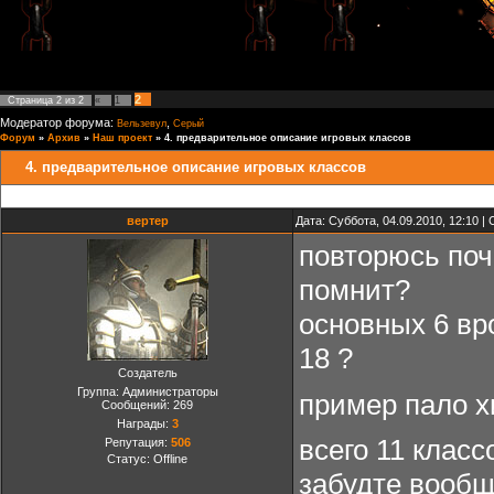
2
Страница
2
из
2
«
1
Модератор форума:
,
Вельзевул
Серый
Форум
»
Архив
»
Наш проект
»
4. предварительное описание игровых классов
4. предварительное описание игровых классов
вертер
Дата: Суббота, 04.09.2010, 12:10 
повторюсь поч
помнит?
основных 6 вр
18 ?
Создатель
Группа: Администраторы
пример пало хи
Сообщений:
269
Награды:
3
всего 11 класс
Репутация:
506
Статус:
Offline
забудте вообще