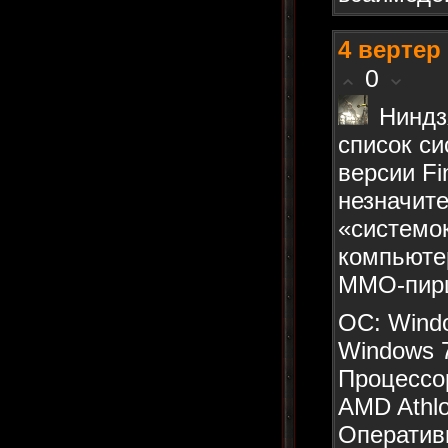
4
вертер
0
Ниндз
список с
версии Fi
незначит
«системок
компьюте
MMO-пир
ОС: Windo
Windows 
Процессор
AMD Athlo
Оперативн