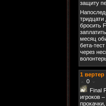
защиту п
Напоследо
тридцати 
бросить F
заплатить
месяц оби
бета-тест
через нес
волонтеры
1
вертер
0
Final
игроков –
прокачки,