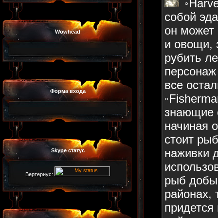
◦Harve
собой эда
он может
Wowhead
и овощи, 
рубить ле
персонаж 
все оста
Форма входа
◦Fisherm
знающие 
начиная о
стоит рыб
наживки 
Skype статус
использо
Вертериус:
рыб добы
районах, 
придется 