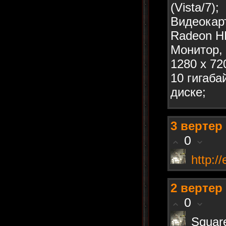
(Vista/7);
Видеокарт
Radeon H
Монитор,
1280 x 72
10 гигаба
диске;
3
вертер
0
http://
2
вертер
0
Squar