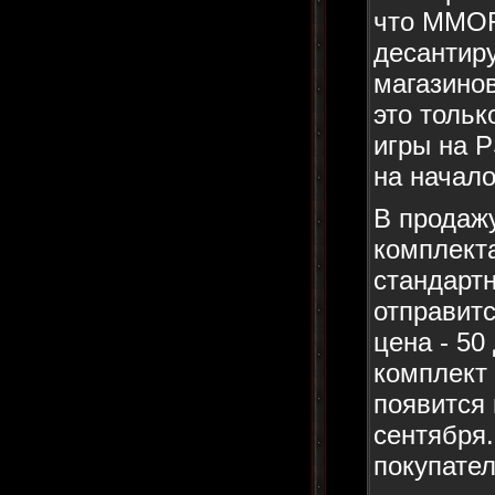
что MMOR
десантиру
магазинов
это тольк
игры на 
на начало
В продажу
комплекта
стандарт
отправитс
цена - 5
комплект 
появится 
сентября.
покупател