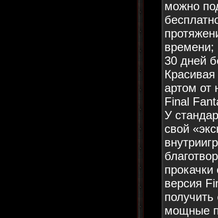
можно под
бесплатн
протяжени
времени;
30 дней б
Красивая
артом от 
Final Fan
У стандар
свой «экс
внутриигр
благотво
прокачки 
версия Fi
получить
мощные п