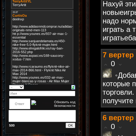
Нахуй эти
новыеигр
надо нор
играть а 
игратьеба
7
вертер
0
◦Доба
которые 
торговли.
получите
6
вертер
0
500