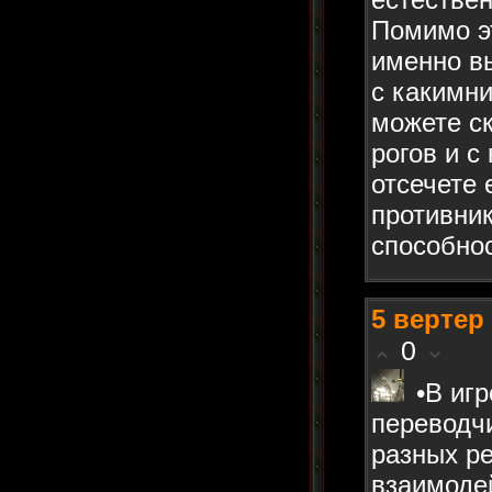
Помимо эт
именно в
с какимн
можете с
рогов и с
отсечете 
противни
способно
5
вертер
0
•В иг
переводчи
разных р
взаимоде