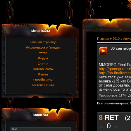
Меню сайта
Главная
»
2010
»
Авгу
Главная страница
Информация о Гильдии
30 сентяб
Устав
Форум
Статьи
MMORPG Final Fa
http://gameguru.ru
Фотоальбомы
http://na.finalfant
Файлы
бета тест уже за
Онлайн игры
абонка -13$ как 
от себя добавлю,
Гостевая книга
изменилось то эта
Просмотров
: 1174 |
Д
Всего комментариев
:
Мини-чат
8
RET
(2
0