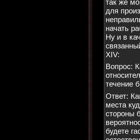
так же мо
для произ
неправил
начать ра
Ну и в ка
связанный
XIV:
Вопрос: К
относител
течение 
Ответ: Ка
места куд
стороны б
вероятнос
будете га
естествен