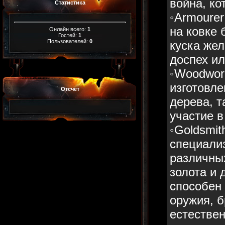
война, ко
Статистика
◦Armoure
на ковке 
Онлайн всего:
1
Гостей:
1
Пользователей:
0
куска жел
доспех ил
◦Woodwork
изготовле
Отсчет
дерева, т
участие в
◦Goldsmit
специализ
различны
золота и 
способен
оружия, б
естествен