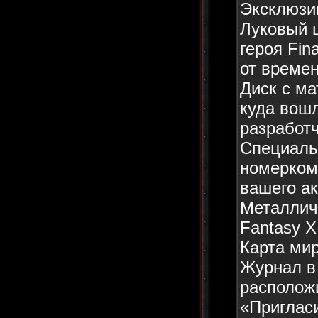
Эксклюзи
Луковый 
героя Fin
от време
Диск с ма
куда вош
разработ
Специаль
номерком
вашего ак
Металличе
Fantasy X
Карта мир
Журнал в 
расположи
«Приглас