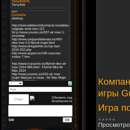
Компан
игры Gu
Игра п
500
Просмотро