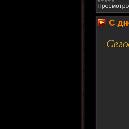
Просмотро
С дн
Сего