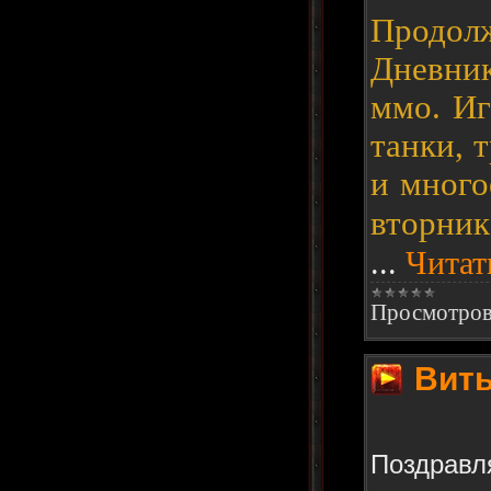
Продол
Дневник
ммо. Иг
танки, 
и много
вторник
...
Читат
Просмотров
Вить
Поздравля