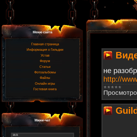
Меню сайта
Главная страница
Информация о Гильдии
Виде
Устав
Форум
Статьи
не разобр
Фотоальбомы
http://ww
Файлы
Онлайн игры
Гостевая книга
Просмотро
Guil
Мини-чат