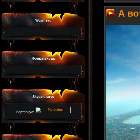
А во
Wowhead
Форма входа
Skype статус
Вертериус: