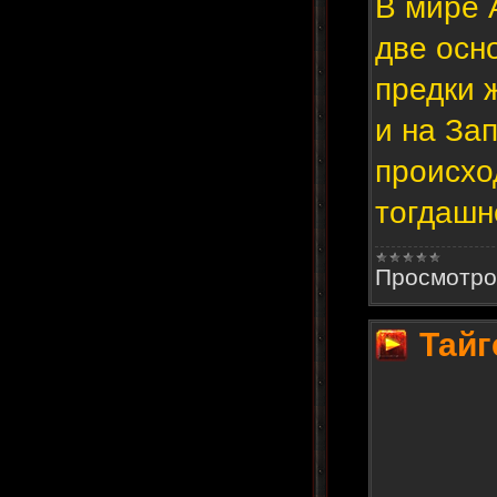
В мире 
две осн
предки 
и на За
происхо
тогдашн
Просмотро
Тайг