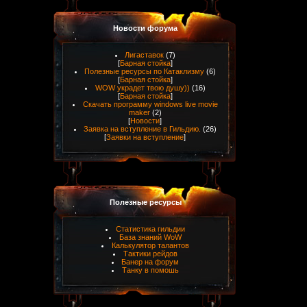
Новости форума
Лигаставок
(7)
[
Барная стойка
]
Полезные ресурсы по Катаклизму
(6)
[
Барная стойка
]
WOW украдет твою душу))
(16)
[
Барная стойка
]
Скачать программу windows live movie
maker
(2)
[
Новости
]
Заявка на вступление в Гильдию.
(26)
[
Заявки на вступление
]
Полезные ресурсы
Статистика гильдии
База знаний WoW
Калькулятор талантов
Тактики рейдов
Банер на форум
Танку в помошь