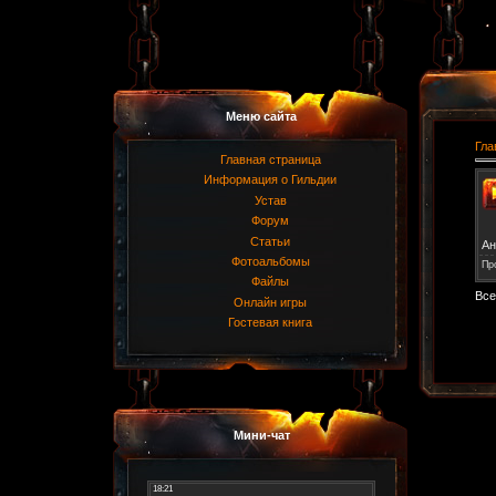
Меню сайта
Гла
Главная страница
Информация о Гильдии
Устав
Форум
Статьи
Ан
Фотоальбомы
Пр
Файлы
Все
Онлайн игры
Гостевая книга
Мини-чат