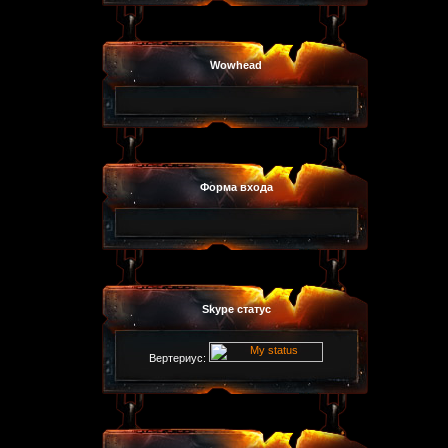
Wowhead
Форма входа
Skype статус
Вертериус: