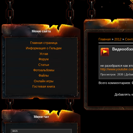
Меню сайта
Главная
»
2012
»
Сент
Главная страница
Информация о Гильдии
Видеообзо
Устав
Форум
Статьи
не разобрался как вт
http://www.youtube.
Фотоальбомы
Просмотров
: 2636 |
Доба
Файлы
Онлайн игры
Всего комментариев
:
Гостевая книга
Добавлять к
Мини-чат