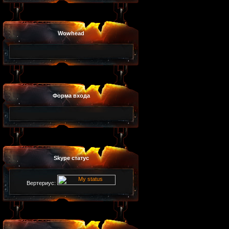
Wowhead
Форма входа
Skype статус
Вертериус: