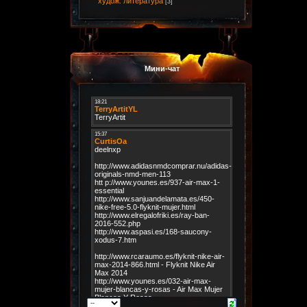
худож. литература
[3]
Мини-чат