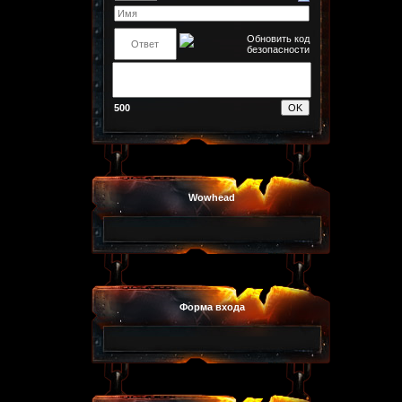
500
Wowhead
Форма входа