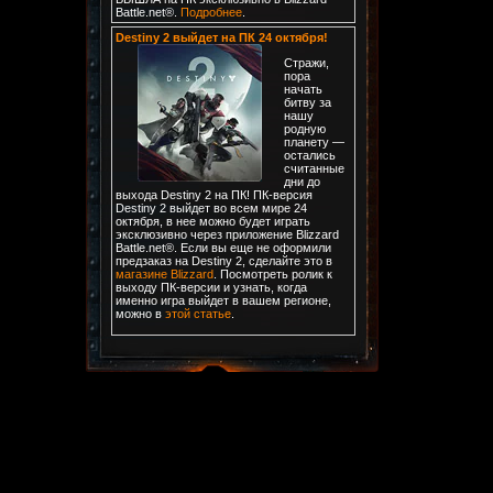
Battle.net®.
Подробнее
.
Destiny 2 выйдет на ПК 24 октября!
Стражи,
пора
начать
битву за
нашу
родную
планету —
остались
считанные
дни до
выхода Destiny 2 на ПК! ПК-версия
Destiny 2 выйдет во всем мире 24
октября, в нее можно будет играть
эксклюзивно через приложение Blizzard
Battle.net®. Если вы еще не оформили
предзаказ на Destiny 2, сделайте это в
магазине Blizzard
. Посмотреть ролик к
выходу ПК-версии и узнать, когда
именно игра выйдет в вашем регионе,
можно в
этой статье
.