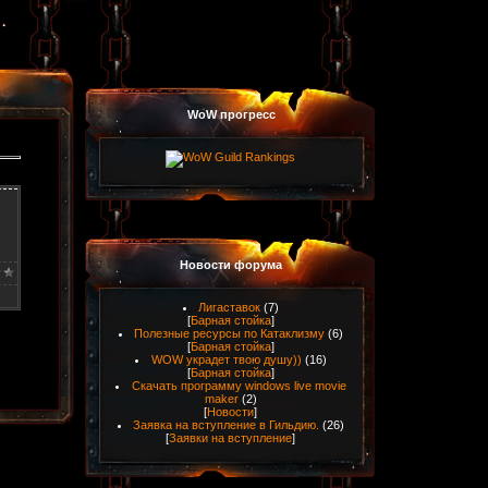
WoW прогресс
Новости форума
Лигаставок
(7)
[
Барная стойка
]
Полезные ресурсы по Катаклизму
(6)
[
Барная стойка
]
WOW украдет твою душу))
(16)
[
Барная стойка
]
Скачать программу windows live movie
maker
(2)
[
Новости
]
Заявка на вступление в Гильдию.
(26)
[
Заявки на вступление
]