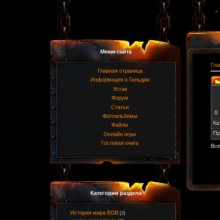
Меню сайта
Гла
Главная страница
Информация о Гильдии
Устав
Форум
Статьи
0
Фотоальбомы
Ка
Файлы
Пр
Онлайн игры
Гостевая книга
Все
Категории раздела
История мира ВОВ
[2]