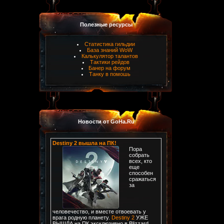
Полезные ресурсы
Статистика гильдии
База знаний WoW
Калькулятор талантов
Тактики рейдов
Банер на форум
Танку в помошь
Новости от GoHa.Ru
Destiny 2 вышла на ПК!
Пора
собрать
всех, кто
еще
способен
сражаться
за
человечество, и вместе отвоевать у
врага родную планету.
Destiny 2
УЖЕ
ВЫШЛА на ПК эксклюзивно в Blizzard