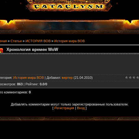
вная
»
Статьи
»
ИСТОРИЯ ВОВ
»
История мира ВОВ
Хронология времен WoW
тегория
:
История мира ВОВ
|
Добавил
:
вертер
(21.04.2010)
осмотров
:
863
|
Рейтинг
:
0.0
/
0
го комментариев
:
0
Добавлять комментарии могут только зарегистрированные пользователи.
[
Регистрация
|
Вход
]