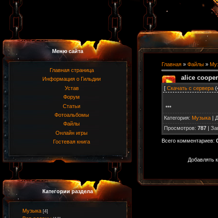
Меню сайта
Главная
»
Файлы
»
Му
Главная страница
alice cooper
Информация о Гильдии
[
Скачать с сервера
(
Устав
Форум
Статьи
***
Фотоальбомы
Категория
:
Музыка
|
Файлы
Просмотров
:
787
|
За
Онлайн игры
Всего комментариев
:
Гостевая книга
Добавлять к
Категории раздела
Музыка
[4]