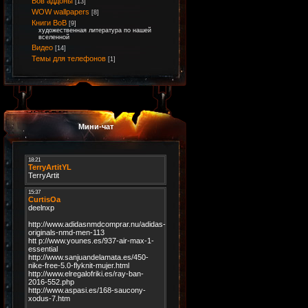
Вов аддоны
[13]
WOW wallpapers
[8]
Книги ВоВ
[9]
художественная литература по нашей
вселенной
Видео
[14]
Темы для телефонов
[1]
Мини-чат