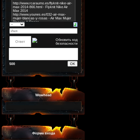
500
Wowhead
Форма входа