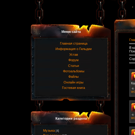
Меню сайта
Гла
Главная страница
В к
Информация о Гильдии
Пок
Устав
Сор
Форум
Статьи
Фотоальбомы
Файлы
Онлайн игры
Ка
Гостевая книга
WO
WO
Категории раздела
Музыка
[4]