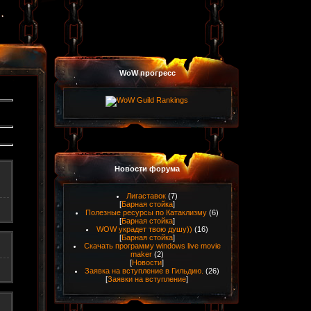
WoW прогресс
Новости форума
Лигаставок
(7)
[
Барная стойка
]
Полезные ресурсы по Катаклизму
(6)
[
Барная стойка
]
WOW украдет твою душу))
(16)
[
Барная стойка
]
Скачать программу windows live movie
maker
(2)
[
Новости
]
Заявка на вступление в Гильдию.
(26)
[
Заявки на вступление
]