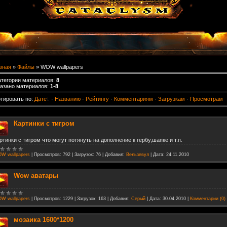
вная
»
Файлы
» WOW wallpapers
атегории материалов
:
8
азано материалов
:
1-8
тировать по
:
Дате
·
Названию
·
Рейтингу
·
Комментариям
·
Загрузкам
·
Просмотрам
Картинки с тигром
ртинки с тигром что могут потянуть на дополнение к гербу,шапке и т.п.
W wallpapers
|
Просмотров:
792
|
Загрузок:
76
|
Добавил:
Вельзевул
|
Дата:
24.11.2010
Wow аватары
W wallpapers
|
Просмотров:
1229
|
Загрузок:
163
|
Добавил:
Серый
|
Дата:
30.04.2010
|
Комментарии (0)
мозаика 1600*1200