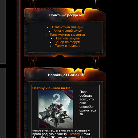
Полезные ресурсы
Статистика гильдии
База знаний WoW
Калькулятор талантов
Тактики рейдов
Банер на форум
Танку в помошь
Новости от GoHa.Ru
Destiny 2 вышла на ПК!
Пора
собрать
всех, кто
еще
способен
сражаться
за
человечество, и вместе отвоевать у
врага родную планету.
Destiny 2
УЖЕ
ВЫШЛА на ПК эксклюзивно в Blizzard