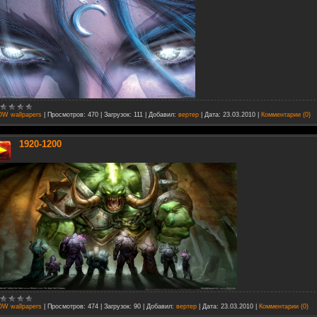
W wallpapers
|
Просмотров:
470
|
Загрузок:
111
|
Добавил:
вертер
|
Дата:
23.03.2010
|
Комментарии (0)
1920-1200
W wallpapers
|
Просмотров:
474
|
Загрузок:
90
|
Добавил:
вертер
|
Дата:
23.03.2010
|
Комментарии (0)