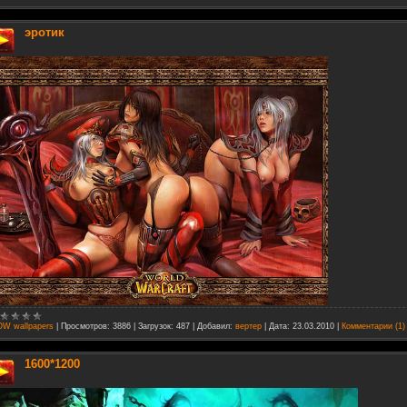
эротик
W wallpapers
|
Просмотров:
3886
|
Загрузок:
487
|
Добавил:
вертер
|
Дата:
23.03.2010
|
Комментарии (1)
1600*1200