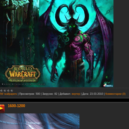
W wallpapers
|
Просмотров:
500
|
Загрузок:
82
|
Добавил:
вертер
|
Дата:
23.03.2010
|
Комментарии (0)
1600-1200