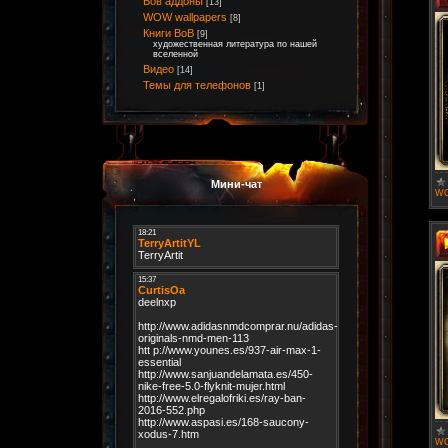
Вов аддоны
[13]
WOW wallpapers
[8]
Книги ВоВ
[9]
художественная литература по нашей
вселенной
Видео
[14]
Темы для телефонов
[1]
Мини-чат
WO
WO