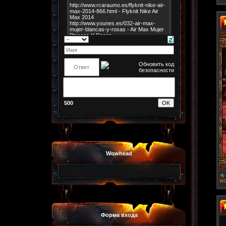
500
Wowhead
WO
Форма входа