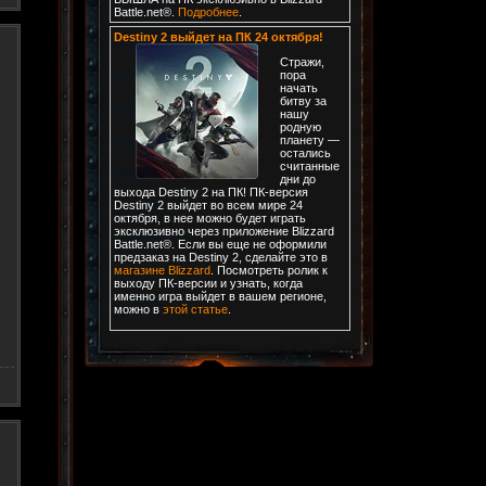
Battle.net®.
Подробнее
.
Destiny 2 выйдет на ПК 24 октября!
Стражи,
пора
начать
битву за
нашу
родную
планету —
остались
считанные
дни до
выхода Destiny 2 на ПК! ПК-версия
Destiny 2 выйдет во всем мире 24
октября, в нее можно будет играть
эксклюзивно через приложение Blizzard
Battle.net®. Если вы еще не оформили
предзаказ на Destiny 2, сделайте это в
магазине Blizzard
. Посмотреть ролик к
выходу ПК-версии и узнать, когда
именно игра выйдет в вашем регионе,
можно в
этой статье
.