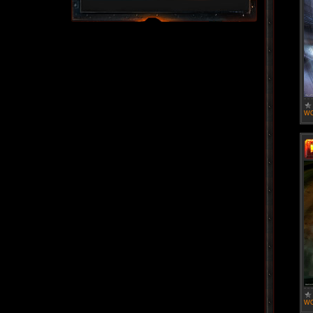
WO
WO