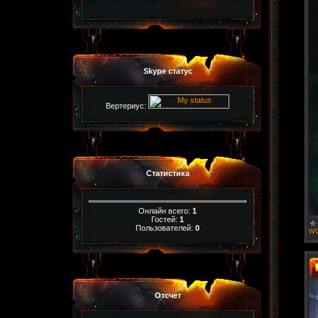
Skype статус
Вертериус:
Статистика
Онлайн всего:
1
Гостей:
1
Пользователей:
0
WO
Отсчет