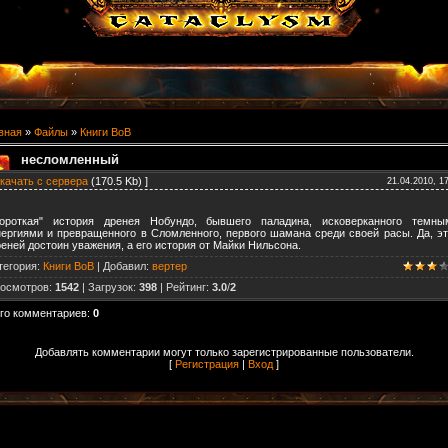
вная
»
Файлы
»
Книги ВоВ
несломленный
качать с сервера
(170.5 Kb) ]
21.04.2010, 1
Короткая" история дренея Нобундо, бывшего паладина, исковерканного темны
нергиями и превращенного в Сломленного, первого шамана среди своей расы. Да, эт
еней достоин уважения, а его история от Майки Нильсона.
тегория
:
Книги ВоВ
|
Добавил
:
вертер
осмотров
:
1542
|
Загрузок
:
398
|
Рейтинг
:
3.0
/
2
го комментариев
:
0
Добавлять комментарии могут только зарегистрированные пользователи.
[
Регистрация
|
Вход
]