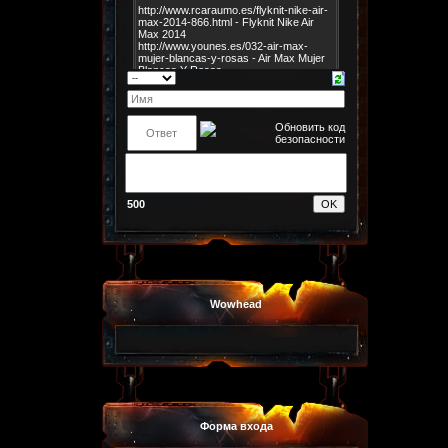
500
Wowhead
Форма входа