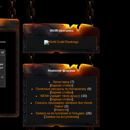
WoW прогресс
7:46
ми
от
Новости форума
Лигаставок
(7)
[
Барная стойка
]
Полезные ресурсы по Катаклизму
(6)
[
Барная стойка
]
WOW украдет твою душу))
(16)
[
Барная стойка
]
Скачать программу windows live movie
maker
(2)
[
Новости
]
Заявка на вступление в Гильдию.
(26)
[
Заявки на вступление
]