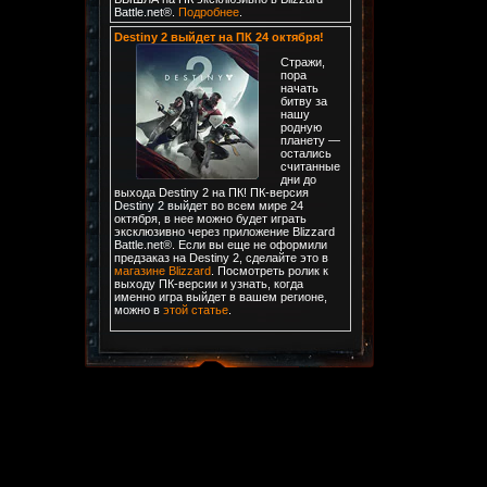
Battle.net®.
Подробнее
.
Destiny 2 выйдет на ПК 24 октября!
Стражи,
пора
начать
битву за
нашу
родную
планету —
остались
считанные
дни до
выхода Destiny 2 на ПК! ПК-версия
Destiny 2 выйдет во всем мире 24
октября, в нее можно будет играть
эксклюзивно через приложение Blizzard
Battle.net®. Если вы еще не оформили
предзаказ на Destiny 2, сделайте это в
магазине Blizzard
. Посмотреть ролик к
выходу ПК-версии и узнать, когда
именно игра выйдет в вашем регионе,
можно в
этой статье
.