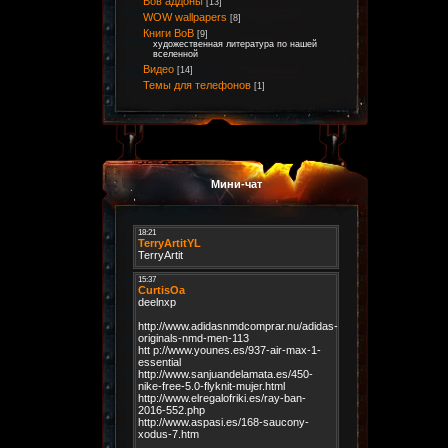
Вов аддоны
[13]
WOW wallpapers
[8]
Книги ВоВ
[9]
художественная литература по нашей
вселенной
Видео
[14]
Темы для телефонов
[1]
Мини-чат