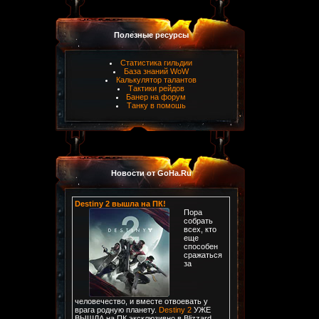
Полезные ресурсы
Статистика гильдии
База знаний WoW
Калькулятор талантов
Тактики рейдов
Банер на форум
Танку в помошь
Новости от GoHa.Ru
Destiny 2 вышла на ПК!
Пора
собрать
всех, кто
еще
способен
сражаться
за
человечество, и вместе отвоевать у
врага родную планету.
Destiny 2
УЖЕ
ВЫШЛА на ПК эксклюзивно в Blizzard