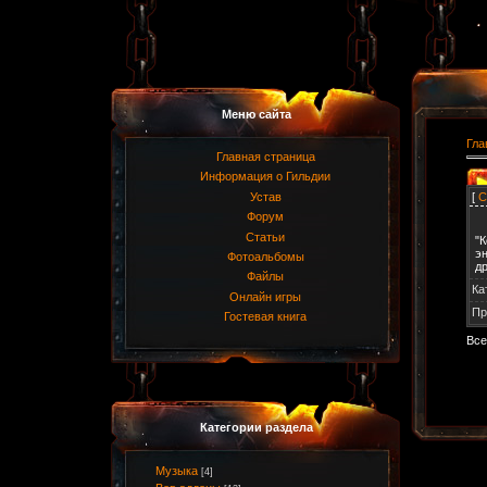
Меню сайта
Гла
Главная страница
Информация о Гильдии
[
С
Устав
Форум
Статьи
"
э
Фотоальбомы
др
Файлы
Ка
Онлайн игры
Пр
Гостевая книга
Все
Категории раздела
Музыка
[4]