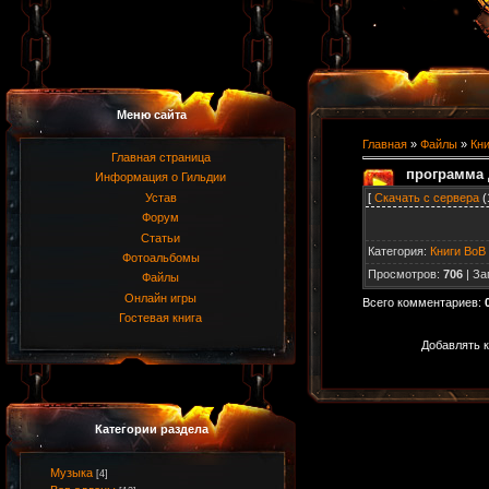
Меню сайта
Главная
»
Файлы
»
Кни
Главная страница
программа 
Информация о Гильдии
[
Скачать с сервера
(
Устав
Форум
Статьи
Категория
:
Книги ВоВ
Фотоальбомы
Просмотров
:
706
|
За
Файлы
Онлайн игры
Всего комментариев
:
Гостевая книга
Добавлять к
Категории раздела
Музыка
[4]