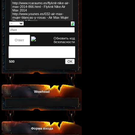
500
Wowhead
Форма входа