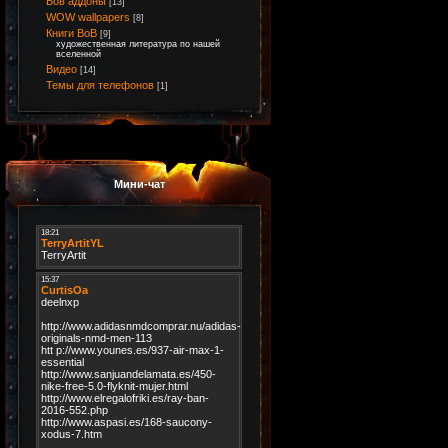
Вов аддоны
[13]
WOW wallpapers
[8]
Книги ВоВ
[9]
художественная литература по нашей
вселенной
Видео
[14]
Темы для телефонов
[1]
Мини-чат