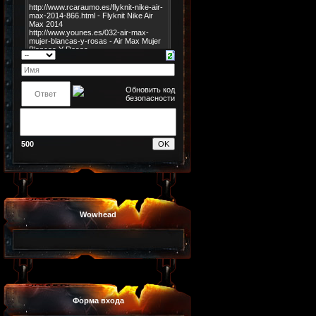
500
Wowhead
Форма входа