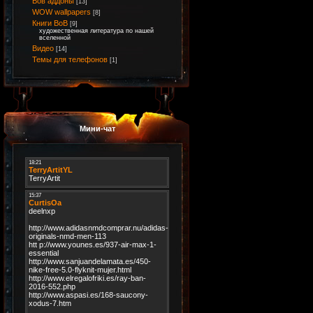
Вов аддоны
[13]
WOW wallpapers
[8]
Книги ВоВ
[9]
художественная литература по нашей
вселенной
Видео
[14]
Темы для телефонов
[1]
Мини-чат