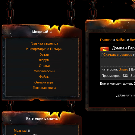
Меню сайта
Главная
»
Файлы
»
Ви
Главная страница
Дэмиен Гаре
Информация о Гильдии
[
Скачать с сервера
(
Устав
Форум
Статьи
Категория
:
Видео
|
До
Фотоальбомы
Просмотров
:
433
|
За
Файлы
Онлайн игры
Всего комментариев
:
Гостевая книга
Добавлять к
Категории раздела
Музыка
[4]