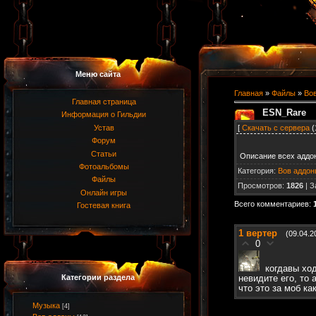
Меню сайта
Главная
»
Файлы
»
Во
Главная страница
ESN_Rare
Информация о Гильдии
[
Скачать с сервера
(
Устав
Форум
Статьи
Описание всех аддон
Фотоальбомы
Категория
:
Вов аддон
Файлы
Просмотров
:
1826
|
З
Онлайн игры
Всего комментариев
:
Гостевая книга
1
вертер
(09.04.2
0
когдавы ход
Категории раздела
невидите его, то
что это за моб ка
Музыка
[4]