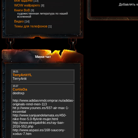
Вов аддоны
[13]
Добавлять к
WOW wallpapers
[8]
Книги ВоВ
[9]
художественная литература по нашей
вселенной
Видео
[14]
Темы для телефонов
[1]
Мини-чат