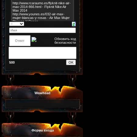
500
Wowhead
Форма входа