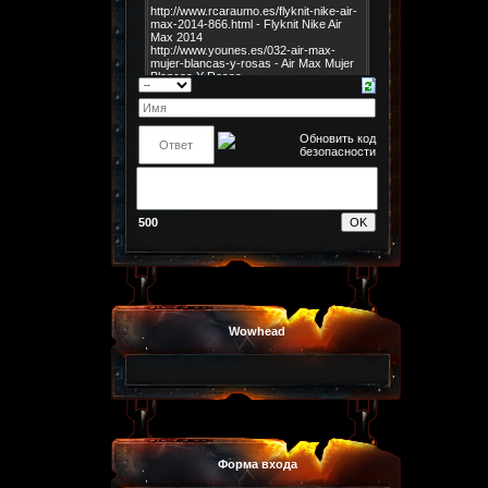
500
Wowhead
Форма входа