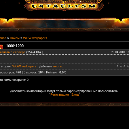
вная
»
Файлы
»
WOW wallpapers
1600*1200
качать с сервера
(254.4 Kb) ]
23.04.2010, 1
тегория
:
WOW wallpapers
|
Добавил
:
вертер
осмотров
:
470
|
Загрузок
:
104
|
Рейтинг
:
0.0
/
0
го комментариев
:
0
Добавлять комментарии могут только зарегистрированные пользователи.
[
Регистрация
|
Вход
]