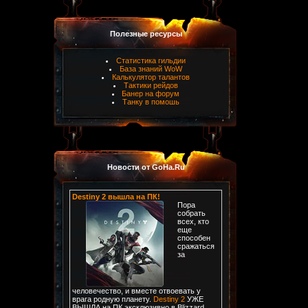
Полезные ресурсы
Статистика гильдии
База знаний WoW
Калькулятор талантов
Тактики рейдов
Банер на форум
Танку в помошь
Новости от GoHa.Ru
Destiny 2 вышла на ПК!
Пора
собрать
всех, кто
еще
способен
сражаться
за
человечество, и вместе отвоевать у
врага родную планету.
Destiny 2
УЖЕ
ВЫШЛА на ПК эксклюзивно в Blizzard