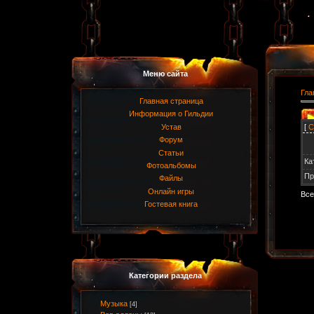
Меню сайта
Гла
Главная страница
Информация о Гильдии
[
С
Устав
Форум
Статьи
Ка
Фотоальбомы
Пр
Файлы
Онлайн игры
Все
Гостевая книга
Категории раздела
Музыка
[4]