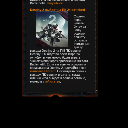
Battle.net®.
Подробнее
.
Destiny 2 выйдет на ПК 24 октября!
Стражи,
пора
начать
битву за
нашу
родную
планету —
остались
считанные
дни до
выхода Destiny 2 на ПК! ПК-версия
Destiny 2 выйдет во всем мире 24
октября, в нее можно будет играть
эксклюзивно через приложение Blizzard
Battle.net®. Если вы еще не оформили
предзаказ на Destiny 2, сделайте это в
магазине Blizzard
. Посмотреть ролик к
выходу ПК-версии и узнать, когда
именно игра выйдет в вашем регионе,
можно в
этой статье
.