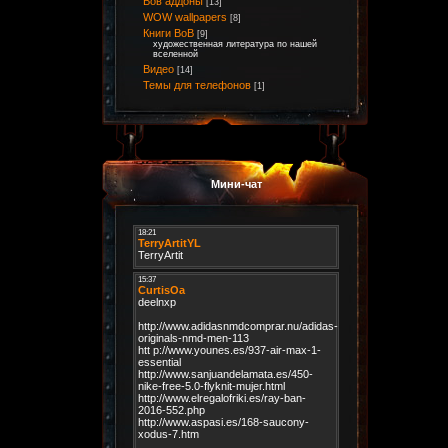
Вов аддоны
[13]
WOW wallpapers
[8]
Книги ВоВ
[9]
художественная литература по нашей
вселенной
Видео
[14]
Темы для телефонов
[1]
Мини-чат