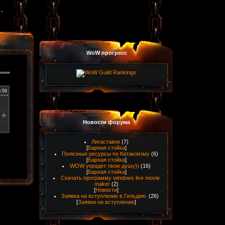
WoW прогресс
6:56
Новости форума
Лигаставок
(7)
[
Барная стойка
]
Полезные ресурсы по Катаклизму
(6)
[
Барная стойка
]
WOW украдет твою душу))
(16)
[
Барная стойка
]
Скачать программу windows live movie
maker
(2)
[
Новости
]
Заявка на вступление в Гильдию.
(26)
[
Заявки на вступление
]