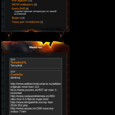
Вов аддоны
[13]
WOW wallpapers
[8]
Книги ВоВ
[9]
художественная литература по нашей
вселенной
Видео
[14]
Темы для телефонов
[1]
Мини-чат