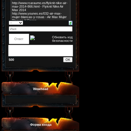
500
Wowhead
Форма входа