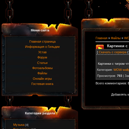
Меню сайта
Главная
»
Файлы
»
WO
Главная страница
Картинки с
Информация о Гильдии
[
Скачать с сервера
(
Устав
Форум
Статьи
Картинки с тигром чт
Фотоальбомы
Категория
:
WOW wallp
Файлы
Просмотров
:
793
|
За
Онлайн игры
Всего комментариев
:
Гостевая книга
Добавлять к
Категории раздела
Музыка
[4]