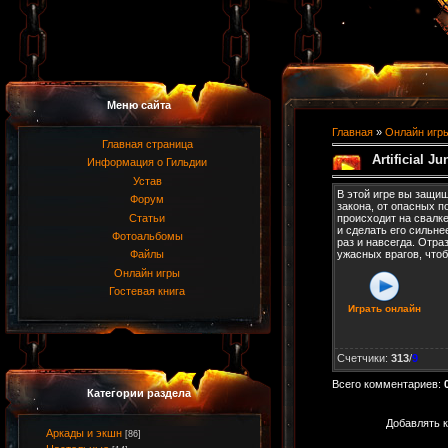
Меню сайта
Главная
»
Онлайн игр
Главная страница
Artificial Ju
Информация о Гильдии
Устав
В этой игре вы защи
Форум
закона, от опасных 
Статьи
происходит на свалк
и сделать его сильне
Фотоальбомы
раз и навсегда. Отра
ужасных врагов, чтоб
Файлы
Онлайн игры
Гостевая книга
Играть онлайн
Счетчики
:
313
/
9
Всего комментариев
:
Категории раздела
Добавлять к
Аркады и экшн
[86]