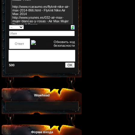
500
Wowhead
Форма входа