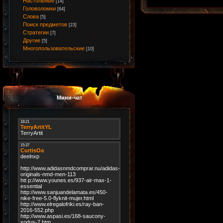
Настольные
[14]
Головоломки
[64]
Слова
[5]
Поиск предметов
[23]
Стратегии
[7]
Другие
[5]
Многопользовательские
[10]
Мини-чат