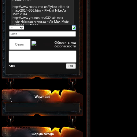
500
Wowhead
Форма входа