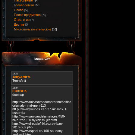
Настольные
[14]
Головоломки
[64]
Слова
[5]
Поиск предметов
[23]
Стратегии
[7]
Другие
[5]
Многопользовательские
[10]
Мини-чат