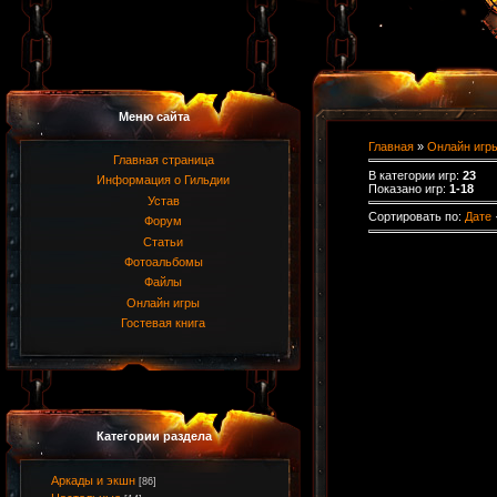
Меню сайта
Главная
»
Онлайн игр
Главная страница
В категории игр
:
23
Информация о Гильдии
Показано игр
:
1-18
Устав
Сортировать по
:
Дате
Форум
Статьи
Фотоальбомы
Файлы
Онлайн игры
Гостевая книга
Категории раздела
Аркады и экшн
[86]