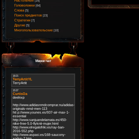
Настольные
[14]
Головоломки
[64]
Слова
[5]
Поиск предметов
[23]
Стратегии
[7]
Другие
[5]
Многопользовательские
[10]
Мини-чат