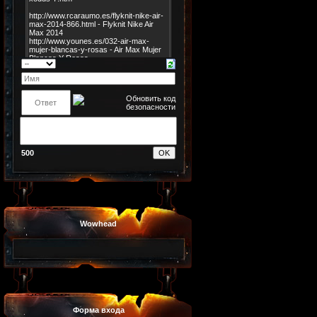
500
Wowhead
Форма входа