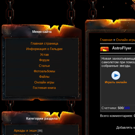
Меню сайта
Главная
»
Онлайн игр
Главная страница
AstroFlyer
Информация о Гильдии
Устав
Новая захватывающая
Форум
самолетом при помощ
Статьи
собранные звезды.
Фотоальбомы
Файлы
Онлайн игры
Играть онлайн
Гостевая книга
Счетчики
:
500
/
103
Всего комментариев
:
Категории раздела
Добавлять к
Аркады и экшн
[86]