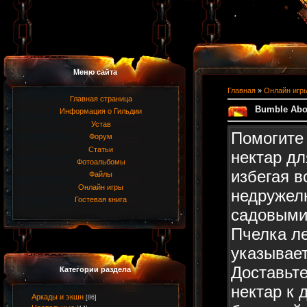
Меню сайта
Главная
»
Онлайн игр
Главная страница
Bumble Abo
Информация о Гильдии
Устав
Помогите
Форум
Статьи
нектар дл
Фотоальбомы
избегая в
Файлы
Онлайн игры
недруже
Гостевая книга
садовыми
Пчелка ле
указывае
Доставьт
Категории раздела
нектар к 
Аркады и экшн
[86]