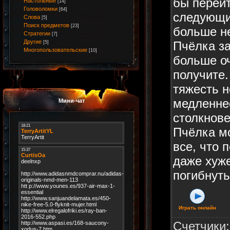
бы перейт
Настольные
[14]
Головоломки
[64]
следующи
Слова
[5]
Поиск предметов
[23]
больше н
Стратегии
[7]
Другие
Пчёлка за
[5]
Многопользовательские
[10]
больше о
получите
тяжесть н
медленнее
Мини-чат
столкнове
Пчёлка м
все, что 
даже хуже
погибнуть
Играть онлайн
Счетчики