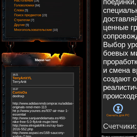
поединки,
Настольные
[14]
Головоломки
[64]
специаль
Слова
[5]
Поиск предметов
[23]
доставляй
Стратегии
[7]
Другие
ценные гр
[5]
Многопользовательские
[10]
сопровож
Выбор ур
боевых м
проработ
Мини-чат
и смена в
создают 
реалистич
происход
Скачать для
PC
Счетчики
Всего комментариев
: