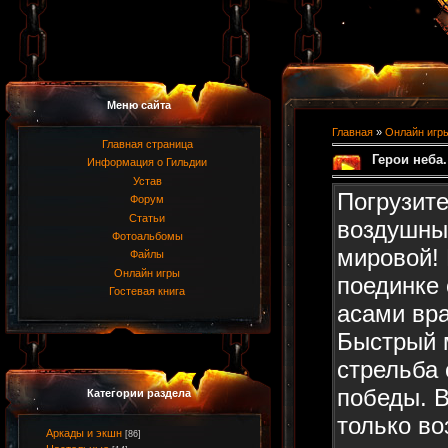
Меню сайта
Главная
»
Онлайн игр
Главная страница
Герои неба
Информация о Гильдии
Устав
Погрузит
Форум
Статьи
воздушны
Фотоальбомы
мировой! 
Файлы
Онлайн игры
поединке
Гостевая книга
асами вр
Быстрый 
стрельба 
победы. В
Категории раздела
только в
Аркады и экшн
[86]