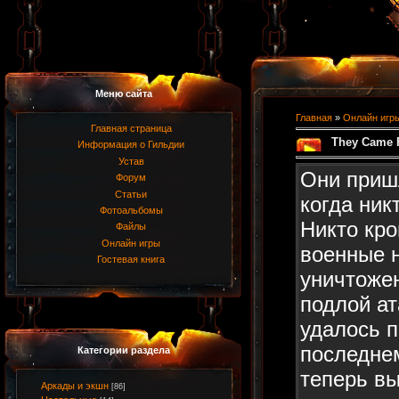
Меню сайта
Главная
»
Онлайн игр
Главная страница
They Came 
Информация о Гильдии
Устав
Они пришл
Форум
Статьи
когда ник
Фотоальбомы
Никто кро
Файлы
Онлайн игры
военные 
Гостевая книга
уничтоже
подлой ат
удалось п
последнем
Категории раздела
теперь вы
Аркады и экшн
[86]