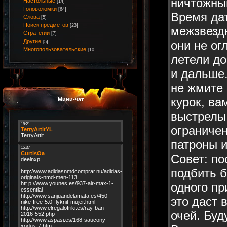
ничтожны
Настольные
[14]
Головоломки
[64]
Время дат
Слова
[5]
Поиск предметов
[23]
межзвездн
Стратегии
[7]
Другие
они не ог
[5]
Многопользовательские
[10]
летели до
и дальше.
не жмите
курок, ва
Мини-чат
выстрелы 
ограничен
патроны и
Совет: по
подбить 
одного пр
это даст 
очей. Бу