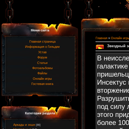
Меню сайта
Главная
»
Онлайн игр
Главная страница
Звездный з
Информация о Гильдии
Устав
В неиссл
Форум
Статьи
галактике
Фотоальбомы
пришельц
Файлы
Онлайн игры
Инсектус 
Гостевая книга
вторжени
Разрушит
под силу 
этого при
Категории раздела
более 10
Аркады и экшн
[86]