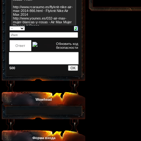
500
Wowhead
Форма входа