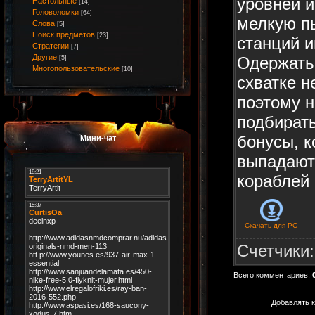
уровней и
Настольные
[14]
Головоломки
[64]
мелкую п
Слова
[5]
Поиск предметов
[23]
станций и
Стратегии
[7]
Другие
Одержать 
[5]
Многопользовательские
[10]
схватке н
поэтому 
подбирать
бонусы, к
Мини-чат
выпадают
кораблей 
Скачать для
PC
Счетчики
Всего комментариев
:
Добавлять к