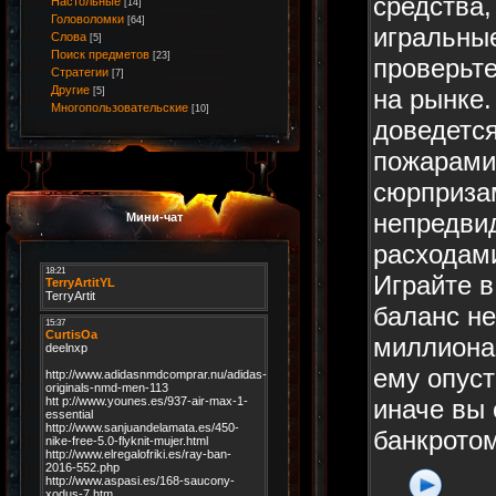
средства,
Настольные
[14]
Головоломки
[64]
игральные
Слова
[5]
Поиск предметов
[23]
проверьт
Стратегии
[7]
Другие
на рынке.
[5]
Многопользовательские
[10]
доведется
пожарами
сюрприза
непредви
Мини-чат
расходами
Играйте в
баланс не
миллиона
ему опуст
иначе вы 
банкротом