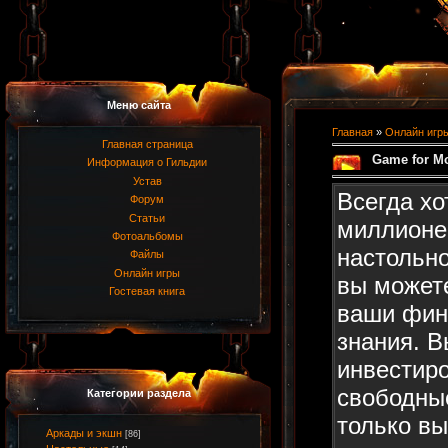
Меню сайта
Главная
»
Онлайн игр
Главная страница
Game for M
Информация о Гильдии
Устав
Всегда хо
Форум
Статьи
миллионе
Фотоальбомы
настольно
Файлы
Онлайн игры
вы может
Гостевая книга
ваши фин
знания. В
инвестир
свободные
Категории раздела
только в
Аркады и экшн
[86]