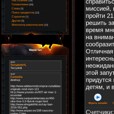
справитьс
Настольные
[14]
Головоломки
[64]
миссией,
Слова
[5]
Поиск предметов
[23]
пройти 21
Стратегии
[7]
Другие
решить з
[5]
Многопользовательские
[10]
время мн
на внима
сообразит
Отличная
Мини-чат
интересн
неожидан
этой запу
придутся 
детям, и 
Играть онлайн
С
Счетчики