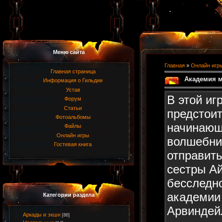
Меню сайта
Главная
»
Онлайн игр
Главная страница
Академия м
Информация о Гильдии
Устав
В этой иг
Форум
Статьи
предстоит
Фотоальбомы
начинаю
Файлы
Онлайн игры
волшебни
Гостевая книга
отправить
сестры А
бесследн
академии
Категории раздела
Арвиндей
Аркады и экшн
[86]