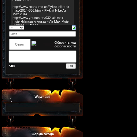
500
Wowhead
Форма входа