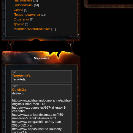
Настольные
[14]
Головоломки
[64]
Слова
[5]
Поиск предметов
[23]
Стратегии
[7]
Другие
[5]
Многопользовательские
[10]
Мини-чат