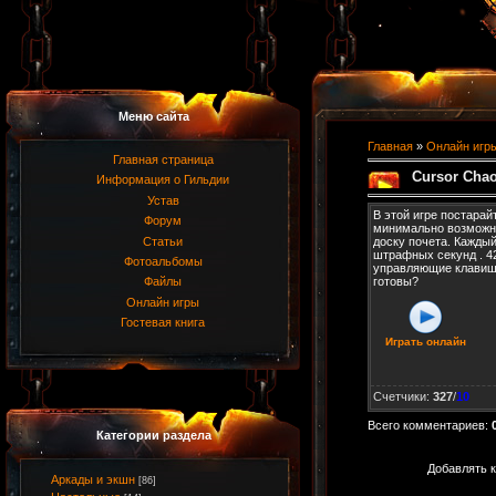
Меню сайта
Главная
»
Онлайн игр
Главная страница
Cursor Cha
Информация о Гильдии
Устав
В этой игре постарай
Форум
минимально возможн
Статьи
доску почета. Кажды
штрафных секунд . 4
Фотоальбомы
управляющие клавиши
готовы?
Файлы
Онлайн игры
Гостевая книга
Играть онлайн
Счетчики
:
327
/
10
Всего комментариев
:
Категории раздела
Добавлять к
Аркады и экшн
[86]