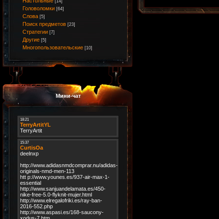
Настольные
[14]
Головоломки
[64]
Слова
[5]
Поиск предметов
[23]
Стратегии
[7]
Другие
[5]
Многопользовательские
[10]
Мини-чат