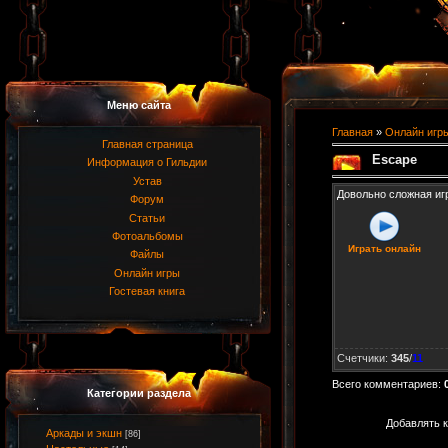
Меню сайта
Главная
»
Онлайн игр
Главная страница
Escape
Информация о Гильдии
Устав
Довольно сложная иг
Форум
Статьи
Фотоальбомы
Играть онлайн
Файлы
Онлайн игры
Гостевая книга
Счетчики
:
345
/
11
Всего комментариев
:
Категории раздела
Добавлять к
Аркады и экшн
[86]