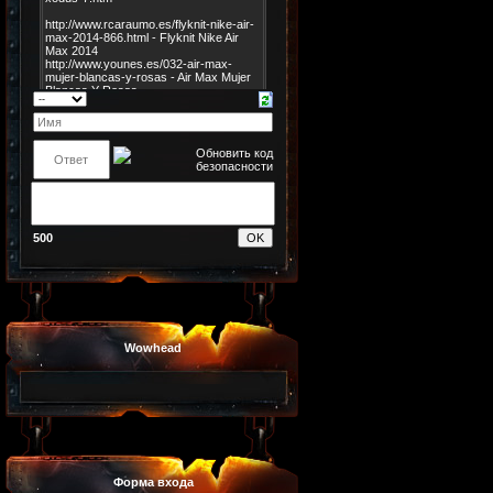
500
Wowhead
Форма входа