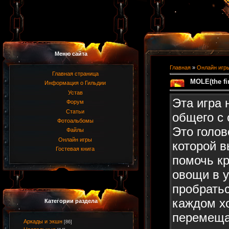
Меню сайта
Главная
»
Онлайн игр
Главная страница
MOLE(the fir
Информация о Гильдии
Устав
Эта игра 
Форум
Статьи
общего с 
Фотоальбомы
Это голов
Файлы
Онлайн игры
которой 
Гостевая книга
помочь кр
овощи в у
пробратьс
каждом х
Категории раздела
перемеща
Аркады и экшн
[86]