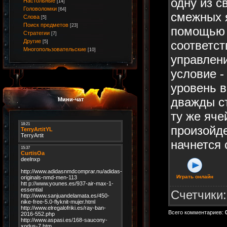
одну из с
Настольные
[14]
Головоломки
[64]
смежных 
Слова
[5]
Поиск предметов
[23]
помощью
Стратегии
[7]
Другие
соответс
[5]
Многопользовательские
[10]
управлен
условие -
уровень 
дважды ст
Мини-чат
ту же яче
произойде
начнется 
Играть онлайн
Счетчики
Всего комментариев
: