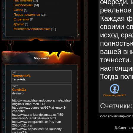
очереди, 
Настольные
[14]
Головоломки
[64]
реальное
Слова
[5]
Поиск предметов
[23]
Каждая ф
Стратегии
[7]
Другие
своими св
[5]
Многопользовательские
[10]
исход ср
полностью
вашей вн
точности.
Мини-чат
настоящи
Тогда пол
Скачать для
PC
Счетчики
Всего комментариев
:
Добавлять к