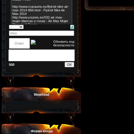
500
Wowhead
Форма входа