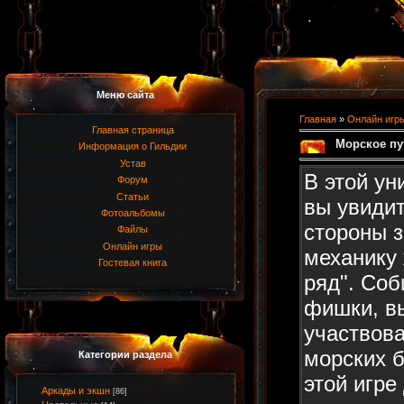
Меню сайта
Главная
»
Онлайн игр
Главная страница
Морское пу
Информация о Гильдии
Устав
В этой ун
Форум
Статьи
вы увиди
Фотоальбомы
стороны 
Файлы
Онлайн игры
механику 
Гостевая книга
ряд". Соб
фишки, в
участвова
морских б
Категории раздела
этой игре
Аркады и экшн
[86]