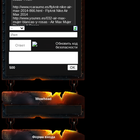
500
Wowhead
Форма входа