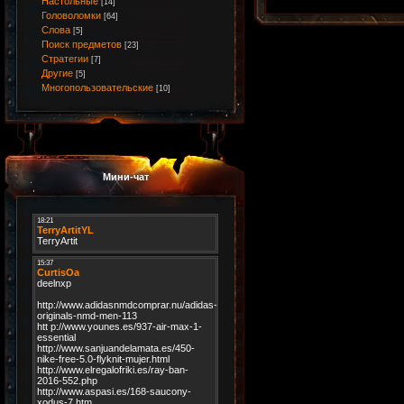
Настольные
[14]
Головоломки
[64]
Слова
[5]
Поиск предметов
[23]
Стратегии
[7]
Другие
[5]
Многопользовательские
[10]
Мини-чат