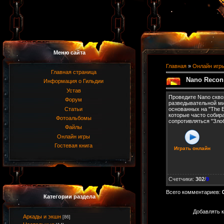
Меню сайта
Главная
»
Онлайн игр
Главная страница
Nano Recon
Информация о Гильдии
Устав
Проведите Nano скво
Форум
разведывательной мис
Статьи
основанных на "The Ei
которые часто собира
Фотоальбомы
сопротивляться "Зло
Файлы
Онлайн игры
Гостевая книга
Играть онлайн
Счетчики
:
302
/
9
Всего комментариев
:
Категории раздела
Добавлять к
Аркады и экшн
[86]