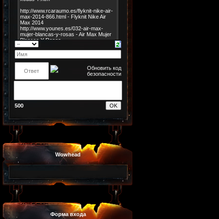
500
Wowhead
Форма входа