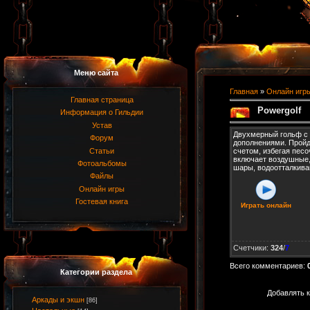
Меню сайта
Главная
»
Онлайн игр
Главная страница
Powergolf
Информация о Гильдии
Устав
Двухмерный гольф с 
Форум
дополнениями. Пройд
Статьи
счетом, избегая пес
включает воздушные
Фотоальбомы
шары, водоотталкива
Файлы
Онлайн игры
Гостевая книга
Играть онлайн
Счетчики
:
324
/
7
Всего комментариев
:
Категории раздела
Добавлять к
Аркады и экшн
[86]