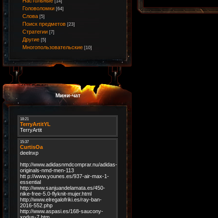
Настольные
[14]
Головоломки
[64]
Слова
[5]
Поиск предметов
[23]
Стратегии
[7]
Другие
[5]
Многопользовательские
[10]
Мини-чат