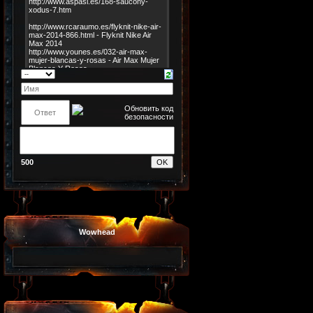
500
Wowhead