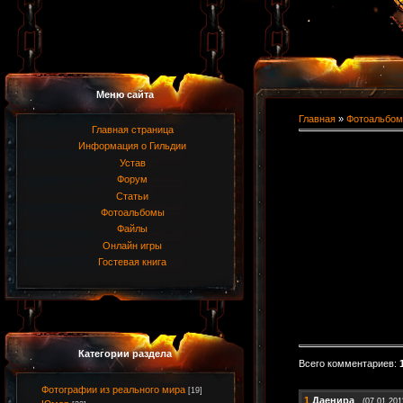
Меню сайта
Главная
»
Фотоальбом
Главная страница
Информация о Гильдии
Устав
Форум
Статьи
Фотоальбомы
Файлы
Онлайн игры
Гостевая книга
Категории раздела
Всего комментариев
:
Фотографии из реального мира
[19]
1
Даенира
(07.01.201