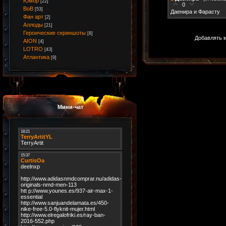
Юмор
[22]
0
ВоВ
[53]
Даенира и Фарасту
Фан арт
[2]
Аллоды
[21]
Героические скриншоты
[8]
Добавлять к
AION
[4]
LOTRO
[43]
Атлантика
[9]
Мини-чат