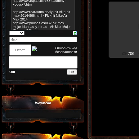
26.
мой герой 
расстановка
стоят танки
герой (при е
коман
706
500
Wowhead