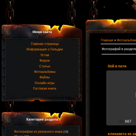
Меню сайта
Главная
»
Фотоальбом
Главная страница
Фотографий в раздел
Информация о Гильдии
Устав
Форум
бой в пати
Статьи
Фотоальбомы
Файлы
Онлайн игры
Гостевая книга
27.
Категории раздела
667
Фотографии из реального мира
[19]
елизавета из з