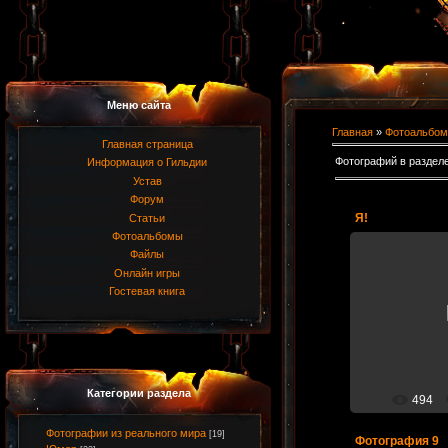
Меню сайта
Главная
»
Фотоальбом
Главная страница
Фотографий в раздел
Информация о Гильдии
Устав
Форум
Я!
Статьи
Фотоальбомы
Файлы
Онлайн игры
18.
Гостевая книга
он же Лёха, он
же
Ве
Категории раздела
494
Фотографии из реального мира
[19]
Фотография 9