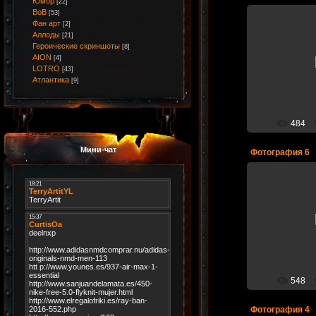
Юмор
[22]
ВоВ
[53]
Фан арт
[2]
Аллоды
[21]
Героические скриншоты
[8]
06.
AION
[4]
LOTRO
[43]
Ве
Атлантика
[9]
484
Мини-чат
Фотография 6
05.
Ве
548
Фотография 4