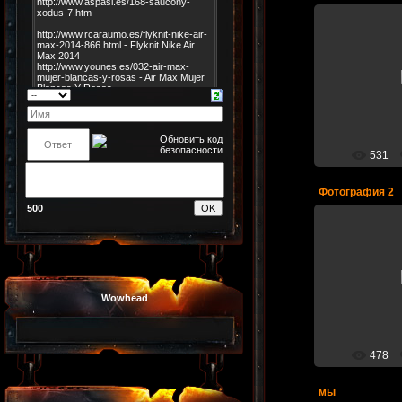
05.
Ве
531
Фотография 2
500
05.
Ве
Wowhead
478
мы