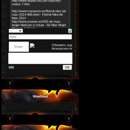
500
Wowhead