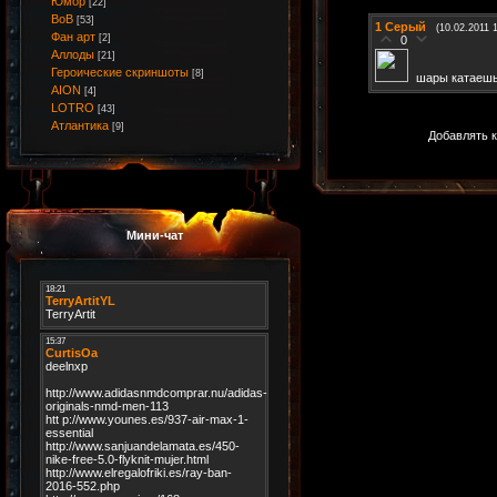
Юмор
[22]
ВоВ
[53]
1
Серый
(10.02.2011 
Фан арт
[2]
0
Аллоды
[21]
Героические скриншоты
[8]
шары катаешь
AION
[4]
LOTRO
[43]
Атлантика
[9]
Добавлять к
Мини-чат