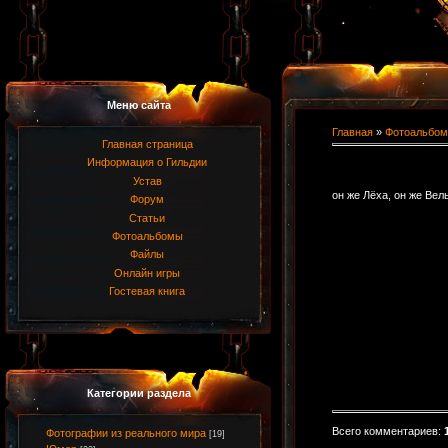
Меню сайта
Главная
»
Фотоальбом
Главная страница
Информация о Гильдии
Устав
он же Лёха, он же Вель
Форум
Статьи
Фотоальбомы
Файлы
Онлайн игры
Гостевая книга
Категории раздела
Всего комментариев
:
Фотографии из реального мира
[19]